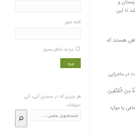
دوستان و
د تا این
کلمه عبور
اقعی هستند که
مرا به خاطر بسپار
ت در ماجرایی
َّهُ مِنَ الْمُتَّقِينَ
هر چیزی که در جستن آنی، آنی
«مولانا»
عی یا موارد