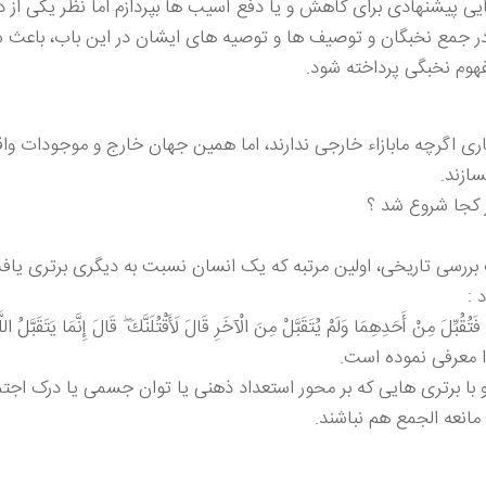
هایی پیشنهادی برای کاهش و یا دفع آسیب ها بپردازم اما نظر یکی از 
ر جمع نخبگان و توصیف ها و توصیه های ایشان در این باب، باعث ش
هوم نخبگی پرداخته شود.
باری اگرچه مابازاء خارجی ندارند، اما همین جهان خارج و موجودات و
سازند.
ز کجا شروع شد ؟
یک بررسی تاریخی، اولین مرتبه که یک انسان نسبت به دیگری برتری یاف
 :
نًا فَتُقُبِّلَ مِنْ أَحَدِهِمَا وَلَمْ يُتَقَبَّلْ مِنَ الْآخَرِ قَالَ لَأَقْتُلَنَّكَ ۖ قَالَ إِنَّمَا يَتَقَبَّلُ الل
وا معرفی نموده است.
با برتری هایی که بر محور استعداد ذهنی یا توان جسمی یا درک اجتما
انعه الجمع هم نباشند.