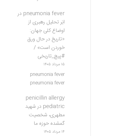
pneumonia fever
در
ابَر تحلیل رهبری از
اوضاع کلی جهان:
«تاریخ در حال ورق
خوردن است» /
#پیچ_تاریخی
۱۵ مرداد ۱۴۰۵
pneumonia fever
pneumonia fever
penicillin allergy
pediatric
در
شهید
مطهری، شخصیت
گمشده حوزه ما
۱۴ مرداد ۱۴۰۵