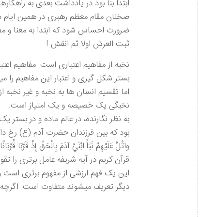
ابتدا بنا بود در یادداشت بعدی به راهکار
صخنان مقام معظم رهبری در همین ایام د
ضرورت احساس شود که ابتدا به معنا و مف
ثبت العرش اولا ثم انقش !
نخبه از مفاهیم اعتباری است. مفاهیم اعت
بستر شکل گیری و اعتبار این مفاهیم را می
اما تقسیم انسان ها به نخبه و غیر نخبه ا
نخبگی یک خصیصه و یک امتیاز است.
به نظر نگارنده، در عالم ماده و در بستر 
بود که بین فرزندان حضرت آدم (ع) رخ داد
واتْلُ عَلَيْهِمْ نَبَأَ ابْنَيْ آدَمَ بِالْحَقِّ إِذْ قَرَّبَا قُرْبَا
قرآن کریم در آیه شریفه عامل برتری را تق
این یک فهم ارزشی از مفهوم برتری است و 
دیگر تعریف میشوند متفاوت است. اگرچه م