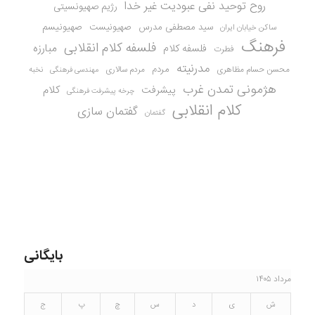
روح توحید نفی عبودیت غیر خدا
رژیم صهیونسیتی
سید مصطفی مدرس
صهیونیست
صهیونیسم
ساکن خیابان ایران
فرهنگ
فلسفه کلام انقلابی
مبارزه
فلسفه کلام
فطرت
مدرنیته
مردم
محسن حسام مظاهری
مردم سالاری
نخبه
مهندسی فرهنگی
هژمونی تمدن غرب
کلام
پیشرفت
چرخه پیشرفت فرهنگی
کلام انقلابی
گفتمان سازی
گفتمان
بایگانی
مرداد ۱۴۰۵
ش
ی
د
س
چ
پ
ج