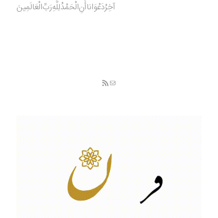
آخِرُدَعْوَانا‌أَنِ‌الْحَمْدُ‌‌‌لِلَّهِ‌رَبِّ‌الْعَالَمِينَ