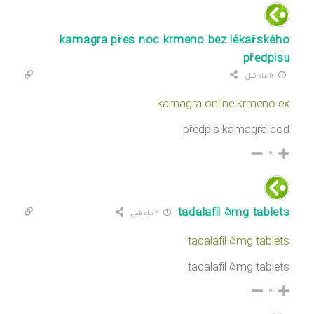
kamagra přes noc krmeno bez lékařského
předpisu
۱۱ ماه قبل
kamagra online krmeno ex
předpis kamagra cod
۰
tadalafil 5mg tablets
۴ ماه قبل
tadalafil 5mg tablets
tadalafil 5mg tablets
۰