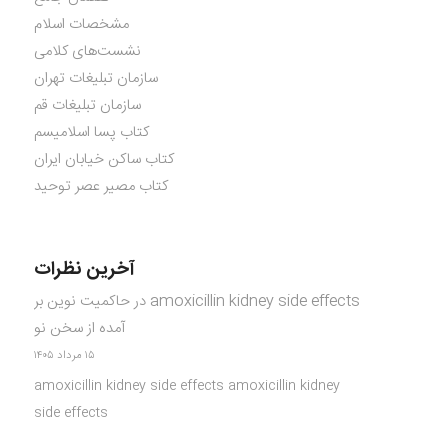
مشخصات اسلام
نشست‌های کلامی
سازمان تبلیغات تهران
سازمان تبلیغات قم
کتاب پسا اسلامیسم
کتاب ساکن خیابان ایران
کتاب مصیر عصر توحید
آخرین نظرات
amoxicillin kidney side effects
در
حاکمیت نوین بر
آمده از سخن نو
۱۵ مرداد ۱۴۰۵
amoxicillin kidney side effects amoxicillin kidney
side effects