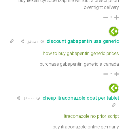
buy flexeril cyclobenzaprine without a prescription
overnight delivery
۰
discount gabapentin usa generic
۱۱ ماه قبل
how to buy gabapentin generic prices
purchase gabapentin generic a canada
۰
cheap itraconazole cost per tablet
۱۱ ماه قبل
itraconazole no prior script
buy itraconazole online germany