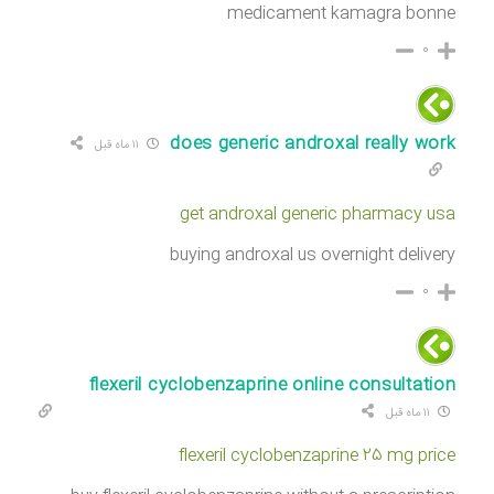
medicament kamagra bonne
۰
does generic androxal really work
۱۱ ماه قبل
get androxal generic pharmacy usa
buying androxal us overnight delivery
۰
flexeril cyclobenzaprine online consultation
۱۱ ماه قبل
flexeril cyclobenzaprine 25 mg price