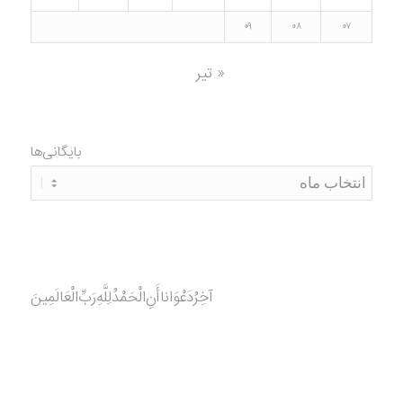
۰۹
۰۸
۰۷
« تیر
بایگانی‌ها
آخِرُدَعْوَانا‌أَنِ‌الْحَمْدُ‌‌‌لِلَّهِ‌رَبِّ‌الْعَالَمِينَ