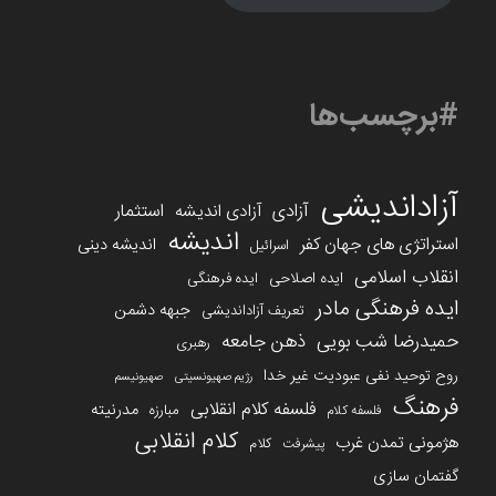
#برچسب‌ها
آزاداندیشی
آزادی
استثمار
آزادی اندیشه
اندیشه
استراتژی های جهان کفر
اندیشه دینی
اسرائیل
انقلاب اسلامی
ایده اصلاحی
ایده فرهنگی
ایده فرهنگی مادر
جبهه دشمن
تعریف آزاداندیشی
حمیدرضا شب بویی
ذهن جامعه
رهبری
روح توحید نفی عبودیت غیر خدا
رژیم صهیونسیتی
صهیونیسم
فرهنگ
فلسفه کلام انقلابی
مدرنیته
مبارزه
فلسفه کلام
کلام انقلابی
هژمونی تمدن غرب
کلام
پیشرفت
گفتمان سازی