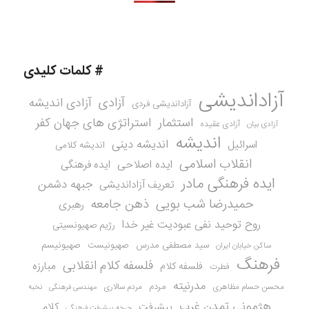
# کلمات کلیدی
آزاداندیشی
آزادی
آزادی اندیشه
آزاداندیشی فردی
استثمار
استراتژی های جهان کفر
آزادی عقیده
آزادی بیان
اندیشه
اندیشه دینی
اسرائیل
اندیشه کلامی
انقلاب اسلامی
ایده اصلاحی
ایده فرهنگی
ایده فرهنگی مادر
جبهه دشمن
تعریف آزاداندیشی
حمیدرضا شب بویی
ذهن جامعه
رهبری
روح توحید نفی عبودیت غیر خدا
رژیم صهیونسیتی
سید مصطفی مدرس
صهیونیست
صهیونیسم
ساکن خیابان ایران
فرهنگ
فلسفه کلام انقلابی
مبارزه
فلسفه کلام
فطرت
مدرنیته
مردم
محسن حسام مظاهری
مردم سالاری
نخبه
مهندسی فرهنگی
هژمونی تمدن غرب
کلام
پیشرفت
چرخه پیشرفت فرهنگی