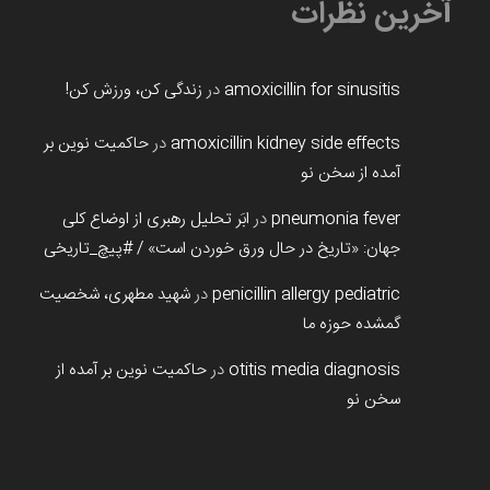
آخرین نظرات
amoxicillin for sinusitis
در
زندگی کن، ورزش کن!
amoxicillin kidney side effects
در
حاکمیت نوین بر
آمده از سخن نو
pneumonia fever
در
ابَر تحلیل رهبری از اوضاع کلی
جهان: «تاریخ در حال ورق خوردن است» / #پیچ_تاریخی
penicillin allergy pediatric
در
شهید مطهری، شخصیت
گمشده حوزه ما
otitis media diagnosis
در
حاکمیت نوین بر آمده از
سخن نو