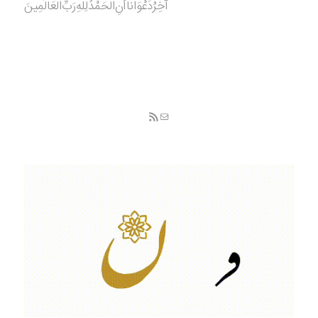
آخِرُدَعْوَانا‌أَنِ‌الْحَمْدُ‌‌‌لِلَّهِ‌رَبِّ‌الْعَالَمِينَ