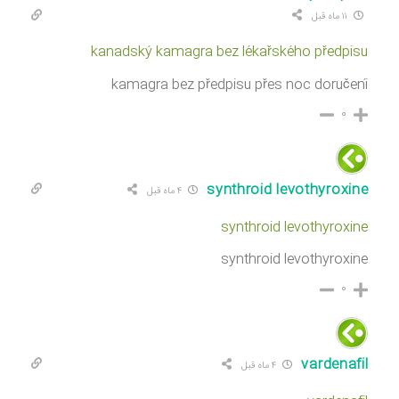
۱۱ ماه قبل
kanadský kamagra bez lékařského předpisu
kamagra bez předpisu přes noc doručení
۰
synthroid levothyroxine
۴ ماه قبل
synthroid levothyroxine
synthroid levothyroxine
۰
vardenafil
۴ ماه قبل