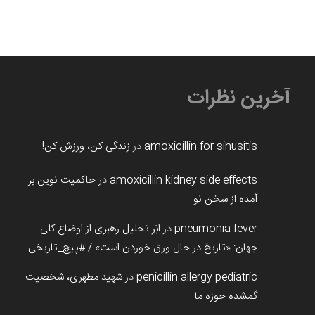
آخرین نظرات
amoxicillin for sinusitis
در
زندگی کن، ورزش کن!
amoxicillin kidney side effects
در
حاکمیت نوین بر
آمده از سخن نو
pneumonia fever
در
ابَر تحلیل رهبری از اوضاع کلی
جهان: «تاریخ در حال ورق خوردن است» / #پیچ_تاریخی
penicillin allergy pediatric
در
شهید مطهری، شخصیت
گمشده حوزه ما