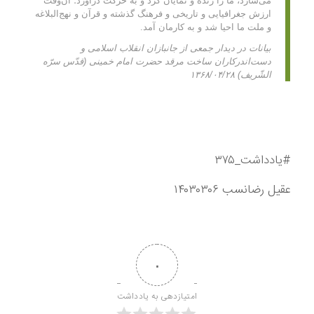
می‌سازد، ما را زنده و نمایان کرد و به حرکت درآورد؛ آن‌وقت
ارزش جغرافیایی و تاریخی و فرهنگ گذشته و قرآن و نهج‌البلاغه
و ملت ما احیا شد و به کارمان آمد.
بیانات در دیدار جمعى از جانبازان انقلاب اسلامى و
دست‌اندرکاران ساخت مرقد حضرت امام خمینى (قدّس سرّه
الشّریف) ۱۳۶۸/۰۴/۲۸
#یادداشت_۳۷۵
عقیل رضانسب ۱۴۰۳۰۳۰۶
۰
امتیازدهی به یادداشت