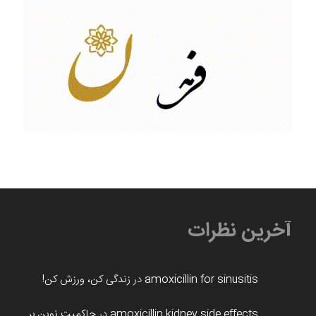
آخرین نظرات
amoxicillin for sinusitis
در
زندگی کن، ورزش کن!
amoxicillin kidney side effects
در
حاکمیت نوین بر