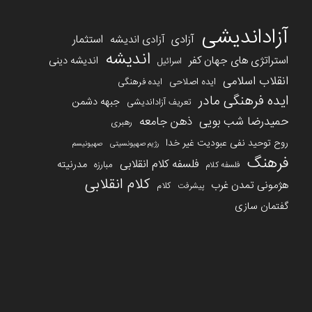
آزاداندیشی
آزادی
استثمار
آزادی اندیشه
اندیشه
استراتژی های جهان کفر
اندیشه دینی
اسرائیل
انقلاب اسلامی
ایده اصلاحی
ایده فرهنگی
ایده فرهنگی مادر
جبهه دشمن
تعریف آزاداندیشی
حمیدرضا شب بویی
ذهن جامعه
رهبری
روح توحید نفی عبودیت غیر خدا
رژیم صهیونسیتی
صهیونیسم
فرهنگ
فلسفه کلام انقلابی
مدرنیته
مبارزه
فلسفه کلام
کلام انقلابی
هژمونی تمدن غرب
کلام
پیشرفت
گفتمان سازی