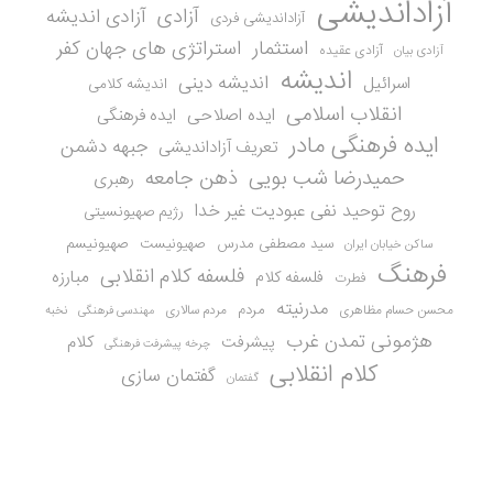
آزاداندیشی
آزادی
آزادی اندیشه
آزاداندیشی فردی
استثمار
استراتژی های جهان کفر
آزادی عقیده
آزادی بیان
اندیشه
اندیشه دینی
اسرائیل
اندیشه کلامی
انقلاب اسلامی
ایده اصلاحی
ایده فرهنگی
ایده فرهنگی مادر
جبهه دشمن
تعریف آزاداندیشی
حمیدرضا شب بویی
ذهن جامعه
رهبری
روح توحید نفی عبودیت غیر خدا
رژیم صهیونسیتی
سید مصطفی مدرس
صهیونیست
صهیونیسم
ساکن خیابان ایران
فرهنگ
فلسفه کلام انقلابی
مبارزه
فلسفه کلام
فطرت
مدرنیته
مردم
محسن حسام مظاهری
مردم سالاری
نخبه
مهندسی فرهنگی
هژمونی تمدن غرب
کلام
پیشرفت
چرخه پیشرفت فرهنگی
کلام انقلابی
گفتمان سازی
گفتمان