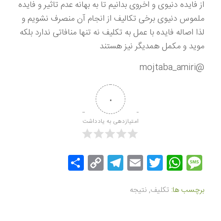
از فایده دنیوی و اخروی بدانیم تا به بهانه عدم تاثیر و فایده
ملموس دنیوی برخی تکالیف از انجام آن منصرف نشویم و
لذا اصاله فایده با عمل به تکلیف نه تنها منافاتی ندارد بلکه
موید و مکمل همدیگر نیز هستند
@mojtaba_amiri
۰
امتیازدهی به یادداشت
Message
Twitter
WhatsApp
Email
Copy
Telegram
اشتراک
Link
گذاری
برچسب ها:
تکلیف
,
نتیجه