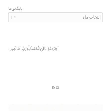
بایگانی‌ها
آخِرُدَعْوَانا‌أَنِ‌الْحَمْدُ‌‌‌لِلَّهِ‌رَبِّ‌الْعَالَمِينَ