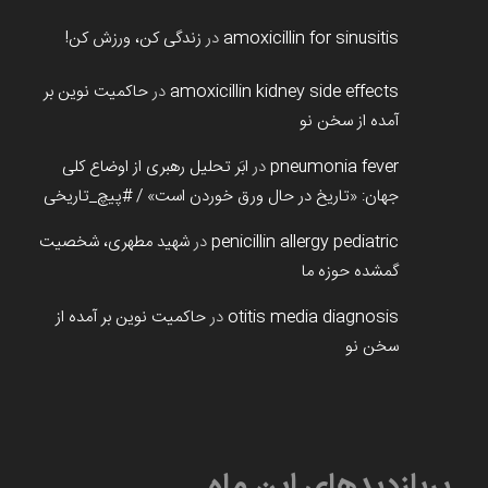
amoxicillin for sinusitis
در
زندگی کن، ورزش کن!
amoxicillin kidney side effects
در
حاکمیت نوین بر
آمده از سخن نو
pneumonia fever
در
ابَر تحلیل رهبری از اوضاع کلی
جهان: «تاریخ در حال ورق خوردن است» / #پیچ_تاریخی
penicillin allergy pediatric
در
شهید مطهری، شخصیت
گمشده حوزه ما
otitis media diagnosis
در
حاکمیت نوین بر آمده از
سخن نو
پربازدیدهای این ماه