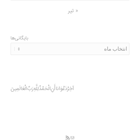
« تیر
بایگانی‌ها
آخِرُدَعْوَانا‌أَنِ‌الْحَمْدُ‌‌‌لِلَّهِ‌رَبِّ‌الْعَالَمِينَ