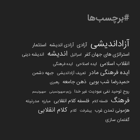
#برچسب‌ها
آزاداندیشی
آزادی
استثمار
آزادی اندیشه
اندیشه
استراتژی های جهان کفر
اندیشه دینی
اسرائیل
انقلاب اسلامی
ایده اصلاحی
ایده فرهنگی
ایده فرهنگی مادر
جبهه دشمن
تعریف آزاداندیشی
حمیدرضا شب بویی
ذهن جامعه
رهبری
روح توحید نفی عبودیت غیر خدا
رژیم صهیونسیتی
صهیونیسم
فرهنگ
فلسفه کلام انقلابی
مدرنیته
مبارزه
فلسفه کلام
کلام انقلابی
هژمونی تمدن غرب
کلام
پیشرفت
گفتمان سازی