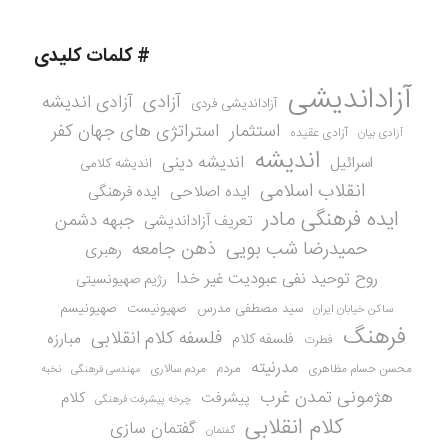
# کلمات کلیدی
آزاداندیشی
آزادی
آزادی اندیشه
آزاداندیشی فردی
استثمار
استراتژی های جهان کفر
آزادی عقیده
آزادی بیان
اندیشه
اندیشه دینی
اسرائیل
اندیشه کلامی
انقلاب اسلامی
ایده اصلاحی
ایده فرهنگی
ایده فرهنگی مادر
جبهه دشمن
تعریف آزاداندیشی
حمیدرضا شب بویی
ذهن جامعه
رهبری
روح توحید نفی عبودیت غیر خدا
رژیم صهیونسیتی
سید مصطفی مدرس
صهیونیست
صهیونیسم
ساکن خیابان ایران
فرهنگ
فلسفه کلام انقلابی
مبارزه
فلسفه کلام
فطرت
مدرنیته
مردم
محسن حسام مظاهری
مردم سالاری
نخبه
مهندسی فرهنگی
هژمونی تمدن غرب
کلام
پیشرفت
چرخه پیشرفت فرهنگی
کلام انقلابی
گفتمان سازی
گفتمان