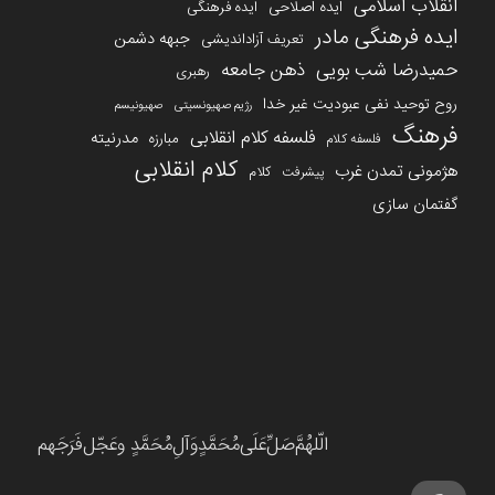
انقلاب اسلامی
ایده اصلاحی
ایده فرهنگی
ایده فرهنگی مادر
جبهه دشمن
تعریف آزاداندیشی
حمیدرضا شب بویی
ذهن جامعه
رهبری
روح توحید نفی عبودیت غیر خدا
رژیم صهیونسیتی
صهیونیسم
فرهنگ
فلسفه کلام انقلابی
مدرنیته
مبارزه
فلسفه کلام
کلام انقلابی
هژمونی تمدن غرب
کلام
پیشرفت
گفتمان سازی
الّلهُمَّ‌صَلِّ‌عَلَی‌مُحَمَّدٍوَآلِ‌مُحَمَّدٍ وعَجّل‌فَرَجَهم