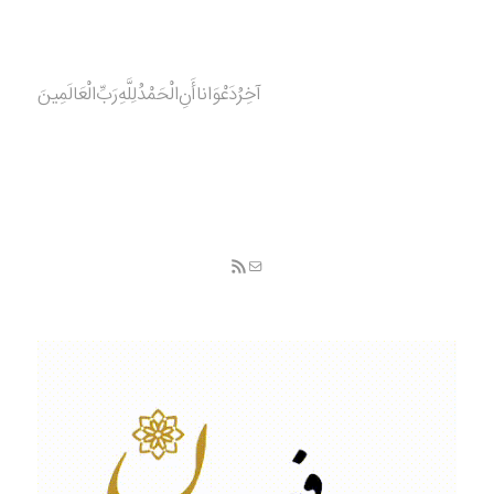
آخِرُدَعْوَانا‌أَنِ‌الْحَمْدُ‌‌‌لِلَّهِ‌رَبِّ‌الْعَالَمِينَ