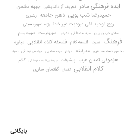
ایده فرهنگی مادر
جبهه دشمن
تعریف آزاداندیشی
حمیدرضا شب بویی
ذهن جامعه
رهبری
روح توحید نفی عبودیت غیر خدا
رژیم صهیونسیتی
سید مصطفی مدرس
صهیونیست
صهیونیسم
ساکن خیابان ایران
فرهنگ
فلسفه کلام انقلابی
مبارزه
فلسفه کلام
فطرت
مدرنیته
مردم
محسن حسام مظاهری
مردم سالاری
نخبه
مهندسی فرهنگی
هژمونی تمدن غرب
کلام
پیشرفت
چرخه پیشرفت فرهنگی
کلام انقلابی
گفتمان سازی
گفتمان
بایگانی