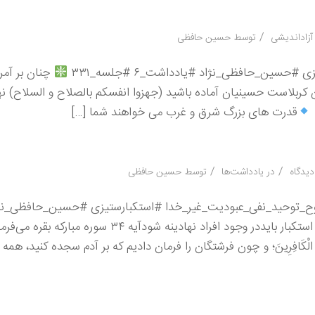
/
زاداندیشی
توسط
حسین حافظی
ین_حافظی_نژاد #یادداشت_۶ #جلسه_۳۳۱
چنان بر آمری
ان کربلاست حسینیان آماده باشید (جهزوا انفسکم بالصلاح و السلاح) ن
قدرت های بزرگ شرق و غرب می خواهند شما […]
/
/
در
یادداشت‌ها
توسط
حسین حافظی
وح_توحید_نفی_عبودیت_غیر_خدا #استکبارستیزی #حسین_حافظی_نژ
#یادداشت_۵ #جلسه_۲۲۷ برای استکبار ستیزی تنفر از تکبر و استکبار بایددر وجود افراد نهادینه شود
كْبَرَ وَكَانَ مِنَ الْكَافِرِينَ؛ و چون فرشتگان را فرمان دادیم که بر آدم سجده کنید،