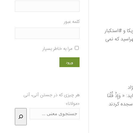
کلمه عبور
کا و #استکبار
هراسید که نمی
مرا به خاطر بسپار
اد
هر چیزی که در جستن آنی، آنی
آیه ۳۴ سوره مبارکه بقره می‌فرماید: « وَإِذْ قُلْنَا
 همه سجده کردند
«مولانا»