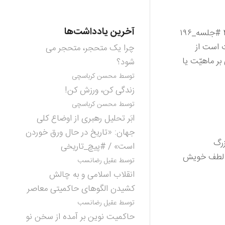
آخرین یادداشت‌ها
#الهی_به_امید_تو #یادداشت #روح_توحید_نفی_عبودیت_غیر_خدا #فرمول_اصلی_تمدن_سازی #حسین_حافظی_نژاد #یادداشت۴ #جلسه_۱۹۶
ت است از
چرا یک متحجر، متحجر می
ر ماهیّت یا
شود؟
توسط محسن کرباسچی
زندگی کن، ورزش کن!
توسط محسن کرباسچی
ابَر تحلیل رهبری از اوضاع کلی
جهان: «تاریخ در حال ورق خوردن
فهای بزرگ
است» / #پیچ_تاریخی
رد لطف خویش
توسط عقیل رضانسب
انقلاب اسلامی و به چالش
کشیدن الگوهای حاکمیتی معاصر
توسط عقیل رضانسب
حاکمیت نوین بر آمده از سخن نو