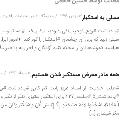
مطالب توسط حسین حافظی
/
/
۱۷ بهمن ۱۳۹۹
۰ دیدگاه
در
مختصات راهبردی آ
سیلی به استکبار
#یادداشت #روح_توحید_نفی_عبودیت_غیر_خدا #استکبارستیزی #حس
سیلی زنید که برق آن چشمان #استکبار را کور کند.
♦️
امروز ایر
هراسید کمربندهاتان را محکم کنید.آزادگان و احرار به پا خیزید!
/
۱۱ مرداد ۱۳۹۹
۰ دیدگاه
همه مادر معرض مستکبر شدن هستیم.
#طلب_حلالیت_از_استاد_عزیز_بابت_کم_کاری #یادداشت #ر
لِلْمَلَائِكَةِ اسْجُدُوا لِآدَمَ فَسَجَدُوا إِلَّا إِبْلِيسَ أَبَىٰ وَاسْتَ
مگر شیطان […]