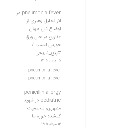
pneumonia fever
در
ابَر تحلیل رهبری از
اوضاع کلی جهان:
«تاریخ در حال ورق
خوردن است» /
#پیچ_تاریخی
۱۵ مرداد ۱۴۰۵
pneumonia fever
pneumonia fever
penicillin allergy
pediatric
در
شهید
مطهری، شخصیت
گمشده حوزه ما
۱۴ مرداد ۱۴۰۵