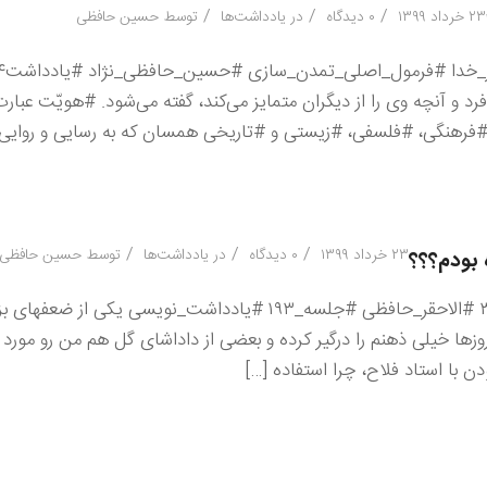
/
/
/
۲۳ خرداد ۱۳۹۹
۰ دیدگاه
در
یادداشت‌ها
توسط
حسین حافظی
 و آنچه وی را از دیگران متمایز می‌کند، گفته می‌شود. #هویّت عبار
هنگی، #فلسفی، #زیستی و #تاریخی همسان که به رسایی و روایی ب
/
/
/
۲۳ خرداد ۱۳۹۹
۰ دیدگاه
در
یادداشت‌ها
توسط
حسین حافظی
 بودم؟؟؟
#یادداشت #روح_توحید_نفی_عبودیت_غیر_خدا #یادداشت_۳ #الاحقر_حافظی #جلسه_۱۹۳ #یادداشت_نویسی یکی از ضع
ها خیلی ذهنم را درگیر کرده و بعضی از داداشای گل هم من رو مو
 با استاد فلاح، چرا استفاده […]