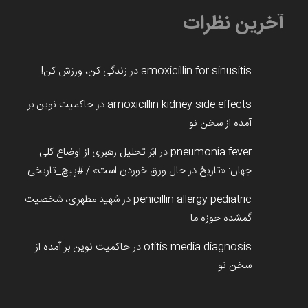
آخرین نظرات
amoxicillin for sinusitis
در
زندگی کن، ورزش کن!
amoxicillin kidney side effects
در
حاکمیت نوین بر
آمده از سخن نو
pneumonia fever
در
ابَر تحلیل رهبری از اوضاع کلی
جهان: «تاریخ در حال ورق خوردن است» / #پیچ_تاریخی
penicillin allergy pediatric
در
شهید مطهری، شخصیت
گمشده حوزه ما
otitis media diagnosis
در
حاکمیت نوین بر آمده از
سخن نو