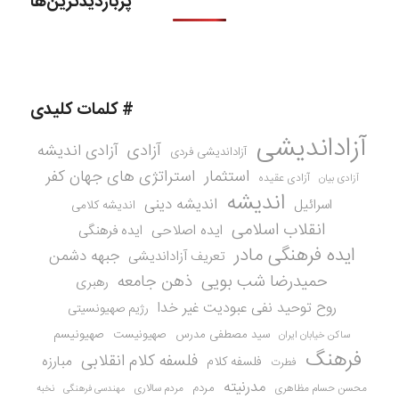
پربازدیدترین‌ها
# کلمات کلیدی
آزاداندیشی
آزادی
آزادی اندیشه
آزاداندیشی فردی
استثمار
استراتژی های جهان کفر
آزادی عقیده
آزادی بیان
اندیشه
اندیشه دینی
اسرائیل
اندیشه کلامی
انقلاب اسلامی
ایده اصلاحی
ایده فرهنگی
ایده فرهنگی مادر
جبهه دشمن
تعریف آزاداندیشی
حمیدرضا شب بویی
ذهن جامعه
رهبری
روح توحید نفی عبودیت غیر خدا
رژیم صهیونسیتی
سید مصطفی مدرس
صهیونیست
صهیونیسم
ساکن خیابان ایران
فرهنگ
فلسفه کلام انقلابی
مبارزه
فلسفه کلام
فطرت
مدرنیته
مردم
محسن حسام مظاهری
مردم سالاری
نخبه
مهندسی فرهنگی