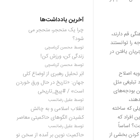
آخرین یادداشت‌ها
چرا یک متحجر، متحجر می
گی قم دارند،
شود؟
ه را توانستند
توسط محسن کرباسچی
ریان یافتن در
زندگی کن، ورزش کن!
توسط محسن کرباسچی
ویه اصلاح
ابَر تحلیل رهبری از اوضاع کلی
د تبلیغی مثل
جهان: «تاریخ در حال ورق خوردن
ن بودجه‌های
است» / #پیچ_تاریخی
دهند،
توسط عقیل رضانسب
لی که ساخته
انقلاب اسلامی و به چالش
ن افراد که
کشیدن الگوهای حاکمیتی معاصر
ت؟ اساساً
توسط عقیل رضانسب
 کردن بخشی از
حاکمیت نوین بر آمده از سخن نو