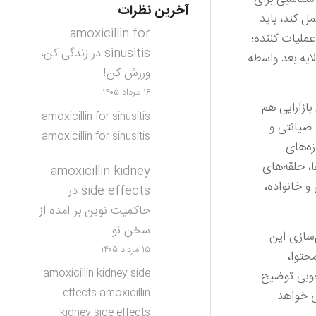
آخرین نظرات
ل کند، باید
amoxicillin for
برای راهبری زیست بوم فرهنگی چهار لایه کنشگر داریم، ۱. سیاستگذار ۲. تسهیل‌گر ۳. پشتیبانی‌کننده ۴. عملیات کننده؛
sinusitis
در
زندگی کن،
ایه بعد واسطه
ورزش کن!
۱۶ مرداد ۱۴۰۵
ازآرایی هم
amoxicillin for sinusitis
 صیانتی و
amoxicillin for sinusitis
زه‌های
، حلقه‌های
amoxicillin kidney
 خانواده،
side effects
در
حاکمیت نوین بر آمده از
سخن نو
‌سازی این
۱۵ مرداد ۱۴۰۵
حتوا،
amoxicillin kidney side
خوبی توضیح
effects amoxicillin
ی خواهد
kidney side effects