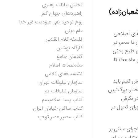
تحلیل بیانات رهبری
عبان‌زاده)
راهبردهای جهان کفر
روح توحید نفی عبودیت غیر خدا
علم دینی
‌های اصلاحی
فلسفه کلام انقلابی
 تا سحر، در
کارگاه نوشتن
ن طرح بحثی
گفتمان جامع
که با عنوان «طرح تحول اداره کل تبلیغات اسلامی استان قم» آماده کرده‌اند و بنا دارند در یک بازه دو ساله از دی ماه ۱۴۰۰ تا
مشخصات اسلام
نشست‌های کلامی
ش کنیم باید
سازمان تبلیغات تهران
ار، بزرگ‌ترین
سازمان تبلیغات قم
در نگرش
کتاب پسا اسلامیسم
برای تحول در
کتاب ساکن خیابان ایران
کتاب مصیر عصر توحید
رای مبتنی بر
متناسبی برای