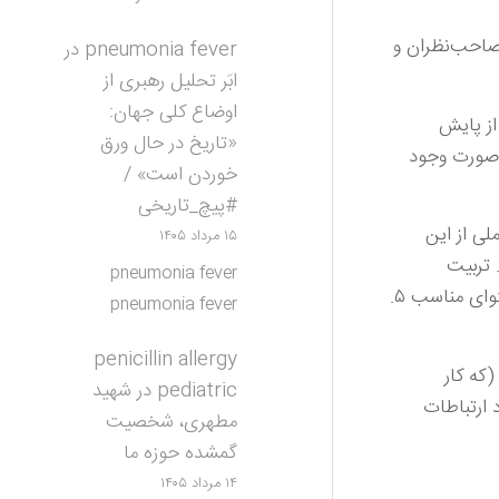
صاحب‌نظران و
pneumonia fever
در
ابَر تحلیل رهبری از
اوضاع کلی جهان:
از پایش
«تاریخ در حال ورق
ال در صورت وجود
خوردن است» /
#پیچ_تاریخی
لی از این
۱۵ مرداد ۱۴۰۵
ده انجام داده‌اند، سازمان تبلیغات استان قم در پنج رکن مسئله جهاد تبیین را دنبال می‌کند: ۱. سازمان رزم ۲. تربیت
pneumonia fever
کنشگران تبیین‌گر (برگزاری جلسات توجیهی برای مؤثرین استان) ۳. بکارگیری ساختارهای تبیین‌گر ۴. تأمین محتوای مناسب ۵.
pneumonia fever
penicillin allergy
۲. ستاد تولید و ترویج (که کار
pediatric
در
شهید
یاتی (با صحنه‌های عملیاتی مثل شهرک شکوهیه ارتباط می‌گیرد) ۴. ستاد ارتباطات
مطهری، شخصیت
گمشده حوزه ما
۱۴ مرداد ۱۴۰۵