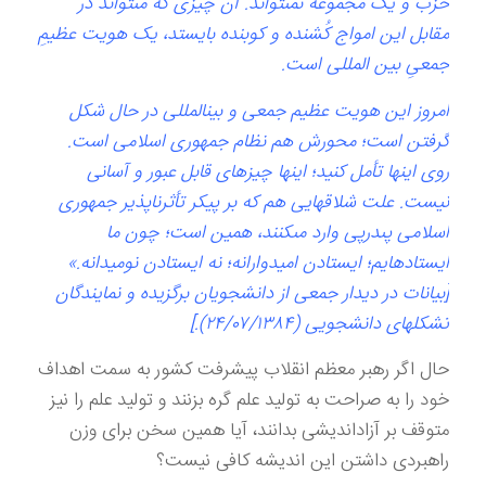
حزب و يک مجموعه نمى‏تواند. آن چيزى كه مى‏تواند در
مقابل اين امواج كُشنده و كوبنده بايستد، يک هويت عظيمِ
جمعىِ بين‏ المللى است.
امروز اين هويت عظيم جمعى و بين‏المللى در حال شكل
گرفتن است؛ محورش هم نظام جمهورى اسلامى است.
روى اين‏ها تأمل كنيد؛ اين‏ها چيزهاى قابل عبور و آسانی
نيست. علت شلاق‏هايى هم كه بر پيكر تأثرناپذير جمهورى
اسلامى پى‏درپى وارد مى‏كنند، همين است؛ چون ما
ايستاده‏ايم؛ ايستادن اميدوارانه؛ نه ايستادن نوميدانه.»
[بيانات در ديدار جمعى از دانشجويان برگزيده و نمايندگان
تشكل‏هاى دانشجويى (۲۴/۰۷/۱۳۸۴).]
حال اگر رهبر معظم انقلاب پیشرفت کشور به سمت اهداف
خود را به صراحت به تولید علم گره بزنند و تولید علم را نیز
متوقف بر آزاداندیشی بدانند، آیا همین سخن برای وزن
راهبردی داشتن این اندیشه کافی نیست؟