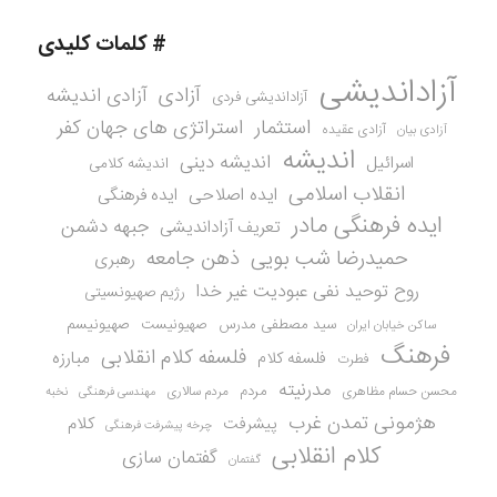
# کلمات کلیدی
آزاداندیشی
آزادی
آزادی اندیشه
آزاداندیشی فردی
استثمار
استراتژی های جهان کفر
آزادی عقیده
آزادی بیان
اندیشه
اندیشه دینی
اسرائیل
اندیشه کلامی
انقلاب اسلامی
ایده اصلاحی
ایده فرهنگی
ایده فرهنگی مادر
جبهه دشمن
تعریف آزاداندیشی
حمیدرضا شب بویی
ذهن جامعه
رهبری
روح توحید نفی عبودیت غیر خدا
رژیم صهیونسیتی
سید مصطفی مدرس
صهیونیست
صهیونیسم
ساکن خیابان ایران
فرهنگ
فلسفه کلام انقلابی
مبارزه
فلسفه کلام
فطرت
مدرنیته
مردم
محسن حسام مظاهری
مردم سالاری
نخبه
مهندسی فرهنگی
هژمونی تمدن غرب
کلام
پیشرفت
چرخه پیشرفت فرهنگی
کلام انقلابی
گفتمان سازی
گفتمان