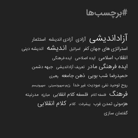
#برچسب‌ها
آزاداندیشی
آزادی
استثمار
آزادی اندیشه
اندیشه
استراتژی های جهان کفر
اندیشه دینی
اسرائیل
انقلاب اسلامی
ایده اصلاحی
ایده فرهنگی
ایده فرهنگی مادر
جبهه دشمن
تعریف آزاداندیشی
حمیدرضا شب بویی
ذهن جامعه
رهبری
روح توحید نفی عبودیت غیر خدا
رژیم صهیونسیتی
صهیونیسم
فرهنگ
فلسفه کلام انقلابی
مدرنیته
مبارزه
فلسفه کلام
کلام انقلابی
هژمونی تمدن غرب
کلام
پیشرفت
گفتمان سازی