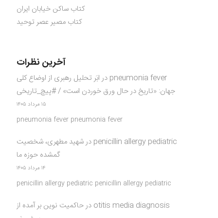
کتاب ساکن خیابان ایران
کتاب مصیر عصر توحید
آخرین نظرات
pneumonia fever
در
ابَر تحلیل رهبری از اوضاع کلی
جهان: «تاریخ در حال ورق خوردن است» / #پیچ_تاریخی
۱۵ مرداد ۱۴۰۵
pneumonia fever pneumonia fever
penicillin allergy pediatric
در
شهید مطهری، شخصیت
گمشده حوزه ما
۱۴ مرداد ۱۴۰۵
penicillin allergy pediatric penicillin allergy pediatric
otitis media diagnosis
در
حاکمیت نوین بر آمده از