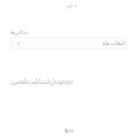
« تیر
بایگانی‌ها
آخِرُدَعْوَانا‌أَنِ‌الْحَمْدُ‌‌‌لِلَّهِ‌رَبِّ‌الْعَالَمِينَ