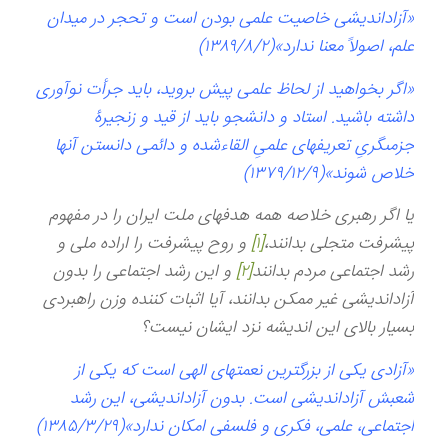
«آزاداندیشی خاصیت علمی بودن است و تحجر در میدان
علم، اصولاً معنا ندارد»(۱۳۸۹/۸/۲)
«اگر بخواهيد از لحاظ علمى پيش برويد، بايد جرأت نوآورى
داشته باشيد. استاد و دانشجو بايد از قيد و زنجيرۀ
جزمى‏گرىِ‏ تعريفهاى علمىِ القاءشده و دائمى دانستن آن‏ها
خلاص شوند»(۱۳۷۹/۱۲/۹)
یا اگر رهبری خلاصه همه هدفهای ملت ایران را در مفهوم
پیشرفت متجلی بدانند،
[۱]
و روح پیشرفت را اراده ملی و
رشد اجتماعی مردم بدانند
[۲]
و این رشد اجتماعی را بدون
آزاداندیشی غیر ممکن بدانند، آیا اثبات کننده وزن راهبردی
بسیار بالای این اندیشه نزد ایشان نیست؟
«آزادی یکی از بزرگترین نعمتهای الهی است که یکی از
شعبش آزاداندیشی است. بدون آزاداندیشی، این رشد
اجتماعی، علمی، فکری و فلسفی امکان ندارد»(۱۳۸۵/۳/۲۹)