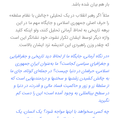
بار هم بیان شده باشد.
مثلاً اگر رهبر انقلاب در یک تحلیلی «چالش با نظام سلطه»
را حرف اصلی جمهوری اسلامی و جایگاه مهم ما در این
برهه تاریخی به لحاظ آرمانی تحلیل کنند، ولو اینکه کلید
واژه دیگر توسط ایشان تکرار نشود، خود نشانگر این است
که چقدر وزن راهبردی این اندیشه نزد ایشان بالاست.
«در نگاه آرمانى، جايگاه ما از لحاظ ديد تاريخى و جغرافيايى
و جغرافياىِ سياسى كجاست؟ ما به‌عنوان ايرانِ جمهورى
اسلامى، حرفمان در دنيا چيست؟ در جمله‌ای كوتاه، جاى ما
به چالش كشيدن زشتى‏ها و سختى‏ها و دردمندى‏هايى است كه
از سلطۀ زر و زور و حاكميت فساد مالى و قدرت، در دنيا و
در سطح بين‏المللى به وجود آمده است؛ اين را دست كم
نگيريد
چه کسی مى‏خواهد با اين‏ها مواجه شود؟ يک انسان، يک