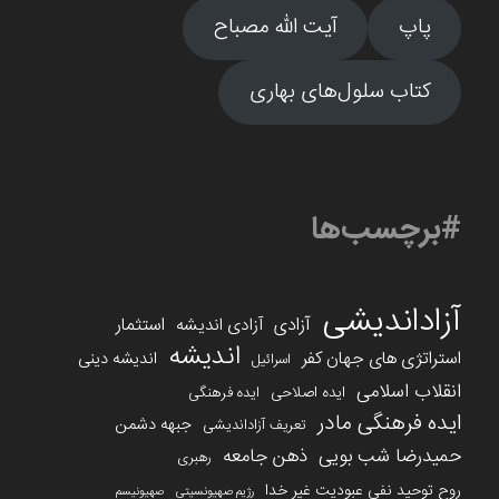
پاپ
آیت الله مصباح
کتاب سلول‌های بهاری
#برچسب‌ها
آزاداندیشی
آزادی
استثمار
آزادی اندیشه
اندیشه
استراتژی های جهان کفر
اندیشه دینی
اسرائیل
انقلاب اسلامی
ایده اصلاحی
ایده فرهنگی
ایده فرهنگی مادر
جبهه دشمن
تعریف آزاداندیشی
حمیدرضا شب بویی
ذهن جامعه
رهبری
روح توحید نفی عبودیت غیر خدا
رژیم صهیونسیتی
صهیونیسم