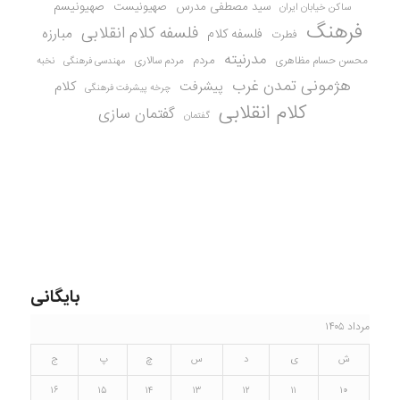
سید مصطفی مدرس
صهیونیست
صهیونیسم
ساکن خیابان ایران
فرهنگ
فلسفه کلام انقلابی
مبارزه
فلسفه کلام
فطرت
مدرنیته
مردم
محسن حسام مظاهری
مردم سالاری
نخبه
مهندسی فرهنگی
هژمونی تمدن غرب
کلام
پیشرفت
چرخه پیشرفت فرهنگی
کلام انقلابی
گفتمان سازی
گفتمان
بایگانی
مرداد ۱۴۰۵
ش
ی
د
س
چ
پ
ج
۱۶
۱۵
۱۴
۱۳
۱۲
۱۱
۱۰