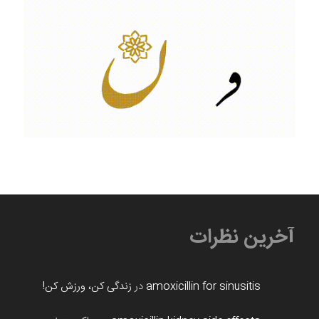
آخرین نظرات
amoxicillin for sinusitis
در
زندگی کن، ورزش کن!