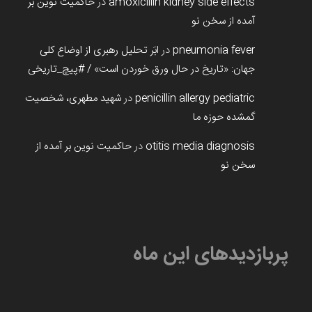
amoxicillin kidney side effects
در
حاکمیت نوین بر
آمده از سخن نو
pneumonia fever
در
ابَر تحلیل رهبری از اوضاع کلی
جهان: «تاریخ در حال ورق خوردن است» / #پیچ_تاریخی
penicillin allergy pediatric
در
شهید مطهری، شخصیت
گمشده حوزه ما
otitis media diagnosis
در
حاکمیت نوین بر آمده از
سخن نو
پربازدیدهای این ماه