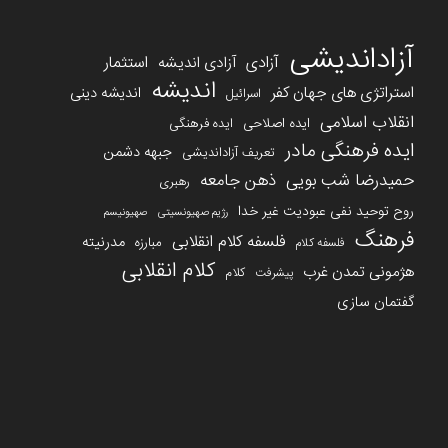
آزاداندیشی
آزادی
استثمار
آزادی اندیشه
اندیشه
استراتژی های جهان کفر
اندیشه دینی
اسرائیل
انقلاب اسلامی
ایده اصلاحی
ایده فرهنگی
ایده فرهنگی مادر
جبهه دشمن
تعریف آزاداندیشی
حمیدرضا شب بویی
ذهن جامعه
رهبری
روح توحید نفی عبودیت غیر خدا
رژیم صهیونسیتی
صهیونیسم
فرهنگ
فلسفه کلام انقلابی
مدرنیته
مبارزه
فلسفه کلام
کلام انقلابی
هژمونی تمدن غرب
کلام
پیشرفت
گفتمان سازی