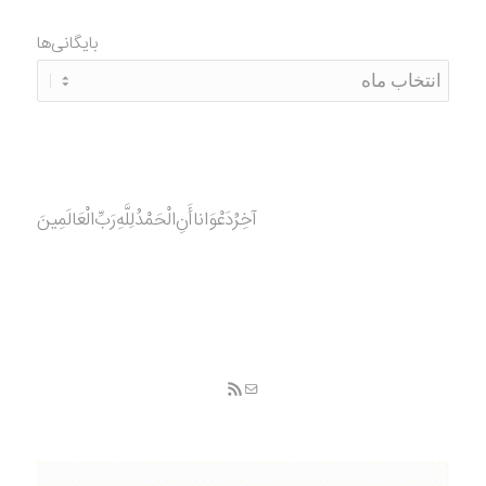
بایگانی‌ها
آخِرُدَعْوَانا‌أَنِ‌الْحَمْدُ‌‌‌لِلَّهِ‌رَبِّ‌الْعَالَمِينَ