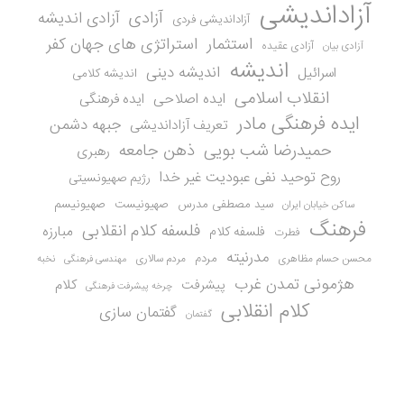
آزاداندیشی
آزادی
آزادی اندیشه
آزاداندیشی فردی
استثمار
استراتژی های جهان کفر
آزادی عقیده
آزادی بیان
اندیشه
اندیشه دینی
اسرائیل
اندیشه کلامی
انقلاب اسلامی
ایده اصلاحی
ایده فرهنگی
ایده فرهنگی مادر
جبهه دشمن
تعریف آزاداندیشی
حمیدرضا شب بویی
ذهن جامعه
رهبری
روح توحید نفی عبودیت غیر خدا
رژیم صهیونسیتی
سید مصطفی مدرس
صهیونیست
صهیونیسم
ساکن خیابان ایران
فرهنگ
فلسفه کلام انقلابی
مبارزه
فلسفه کلام
فطرت
مدرنیته
مردم
محسن حسام مظاهری
مردم سالاری
نخبه
مهندسی فرهنگی
هژمونی تمدن غرب
کلام
پیشرفت
چرخه پیشرفت فرهنگی
کلام انقلابی
گفتمان سازی
گفتمان