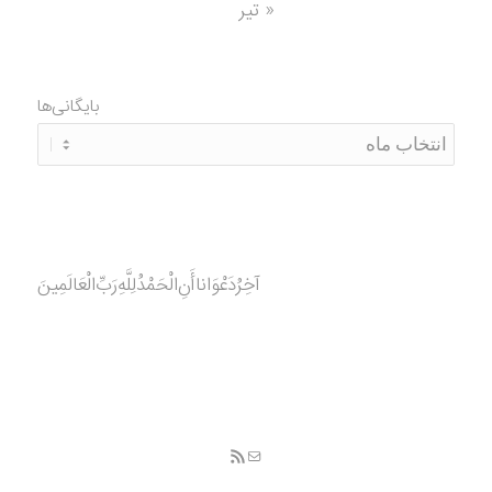
« تیر
بایگانی‌ها
آخِرُدَعْوَانا‌أَنِ‌الْحَمْدُ‌‌‌لِلَّهِ‌رَبِّ‌الْعَالَمِينَ