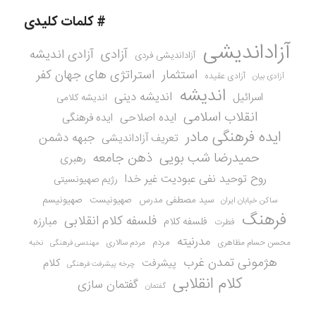
# کلمات کلیدی
آزاداندیشی
آزادی
آزادی اندیشه
آزاداندیشی فردی
استثمار
استراتژی های جهان کفر
آزادی عقیده
آزادی بیان
اندیشه
اندیشه دینی
اسرائیل
اندیشه کلامی
انقلاب اسلامی
ایده اصلاحی
ایده فرهنگی
ایده فرهنگی مادر
جبهه دشمن
تعریف آزاداندیشی
حمیدرضا شب بویی
ذهن جامعه
رهبری
روح توحید نفی عبودیت غیر خدا
رژیم صهیونسیتی
سید مصطفی مدرس
صهیونیست
صهیونیسم
ساکن خیابان ایران
فرهنگ
فلسفه کلام انقلابی
مبارزه
فلسفه کلام
فطرت
مدرنیته
مردم
محسن حسام مظاهری
مردم سالاری
نخبه
مهندسی فرهنگی
هژمونی تمدن غرب
کلام
پیشرفت
چرخه پیشرفت فرهنگی
کلام انقلابی
گفتمان سازی
گفتمان