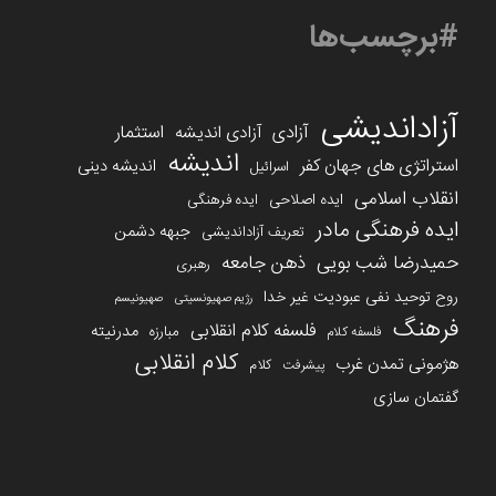
#برچسب‌ها
آزاداندیشی
آزادی
استثمار
آزادی اندیشه
اندیشه
استراتژی های جهان کفر
اندیشه دینی
اسرائیل
انقلاب اسلامی
ایده اصلاحی
ایده فرهنگی
ایده فرهنگی مادر
جبهه دشمن
تعریف آزاداندیشی
حمیدرضا شب بویی
ذهن جامعه
رهبری
روح توحید نفی عبودیت غیر خدا
رژیم صهیونسیتی
صهیونیسم
فرهنگ
فلسفه کلام انقلابی
مدرنیته
مبارزه
فلسفه کلام
کلام انقلابی
هژمونی تمدن غرب
کلام
پیشرفت
گفتمان سازی