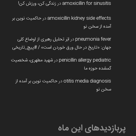
amoxicillin for sinusitis
در
زندگی کن، ورزش کن!
amoxicillin kidney side effects
در
حاکمیت نوین بر
آمده از سخن نو
pneumonia fever
در
ابَر تحلیل رهبری از اوضاع کلی
جهان: «تاریخ در حال ورق خوردن است» / #پیچ_تاریخی
penicillin allergy pediatric
در
شهید مطهری، شخصیت
گمشده حوزه ما
otitis media diagnosis
در
حاکمیت نوین بر آمده از
سخن نو
پربازدیدهای این ماه