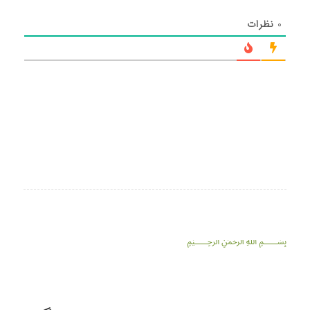
۰
نظرات
﷽