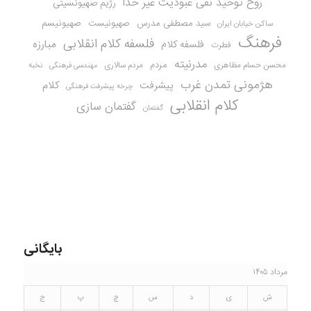
روح توحید نفی عبودیت غیر خدا
رژیم صهیونسیتی
سید مصطفی مدرس
صهیونیست
صهیونیسم
ساکن خیابان ایران
فرهنگ
فلسفه کلام انقلابی
مبارزه
فلسفه کلام
فطرت
مدرنیته
مردم
محسن حسام مظاهری
مردم سالاری
نخبه
مهندسی فرهنگی
هژمونی تمدن غرب
کلام
پیشرفت
چرخه پیشرفت فرهنگی
کلام انقلابی
گفتمان سازی
گفتمان
بایگانی
مرداد ۱۴۰۵
ش
ی
د
س
چ
پ
ج