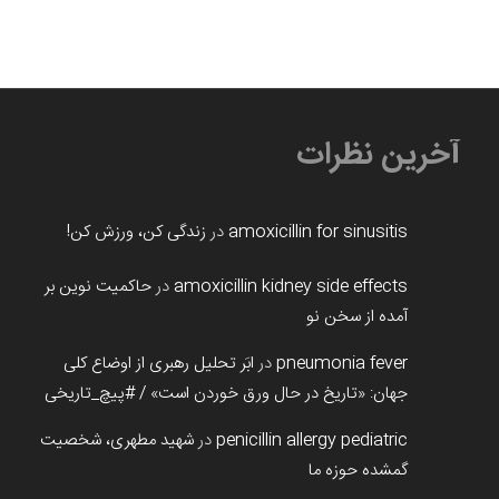
آخرین نظرات
amoxicillin for sinusitis
در
زندگی کن، ورزش کن!
amoxicillin kidney side effects
در
حاکمیت نوین بر
آمده از سخن نو
pneumonia fever
در
ابَر تحلیل رهبری از اوضاع کلی
جهان: «تاریخ در حال ورق خوردن است» / #پیچ_تاریخی
penicillin allergy pediatric
در
شهید مطهری، شخصیت
گمشده حوزه ما