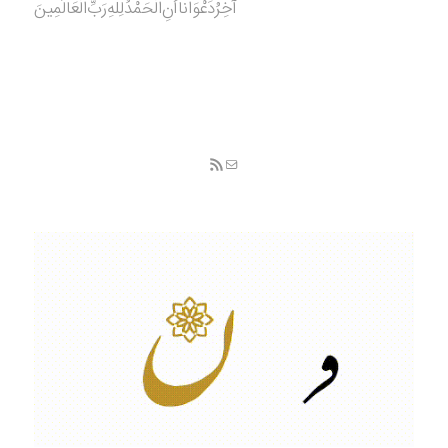
آخِرُدَعْوَانا‌أَنِ‌الْحَمْدُ‌‌‌لِلَّهِ‌رَبِّ‌الْعَالَمِينَ