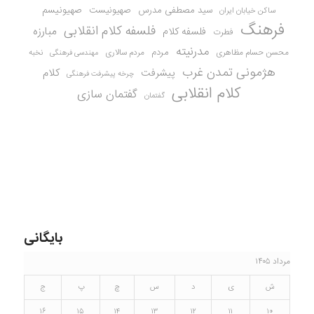
سید مصطفی مدرس
صهیونیست
صهیونیسم
ساکن خیابان ایران
فرهنگ
فلسفه کلام انقلابی
مبارزه
فلسفه کلام
فطرت
مدرنیته
مردم
محسن حسام مظاهری
مردم سالاری
نخبه
مهندسی فرهنگی
هژمونی تمدن غرب
کلام
پیشرفت
چرخه پیشرفت فرهنگی
کلام انقلابی
گفتمان سازی
گفتمان
بایگانی
مرداد ۱۴۰۵
ش
ی
د
س
چ
پ
ج
۱۶
۱۵
۱۴
۱۳
۱۲
۱۱
۱۰