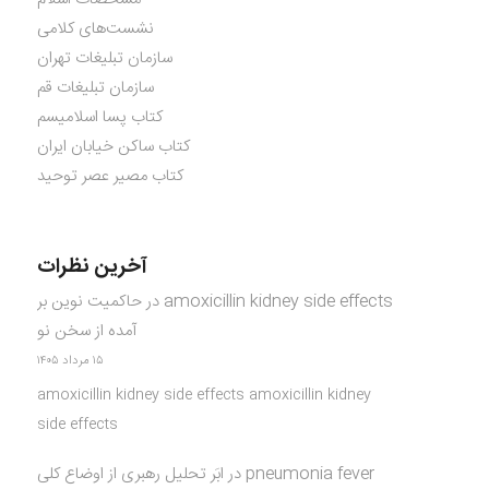
نشست‌های کلامی
سازمان تبلیغات تهران
سازمان تبلیغات قم
کتاب پسا اسلامیسم
کتاب ساکن خیابان ایران
کتاب مصیر عصر توحید
آخرین نظرات
amoxicillin kidney side effects
در
حاکمیت نوین بر
آمده از سخن نو
۱۵ مرداد ۱۴۰۵
amoxicillin kidney side effects amoxicillin kidney
side effects
pneumonia fever
در
ابَر تحلیل رهبری از اوضاع کلی