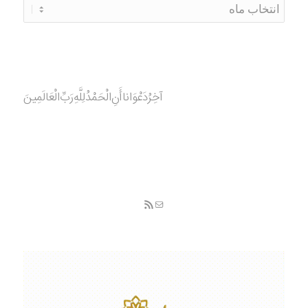
آخِرُدَعْوَانا‌أَنِ‌الْحَمْدُ‌‌‌لِلَّهِ‌رَبِّ‌الْعَالَمِينَ