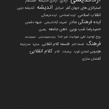
آزادی
استثمار
آزادی اندیشه
اندیشه
استراتژی های جهان کفر
اندیشه دینی
اسرائیل
انقلاب اسلامی
ایده اصلاحی
ایده فرهنگی
ایده فرهنگی مادر
جبهه دشمن
تعریف آزاداندیشی
حمیدرضا شب بویی
ذهن جامعه
رهبری
روح توحید نفی عبودیت غیر خدا
رژیم صهیونسیتی
صهیونیسم
فرهنگ
فلسفه کلام انقلابی
مدرنیته
مبارزه
فلسفه کلام
کلام انقلابی
هژمونی تمدن غرب
کلام
پیشرفت
گفتمان سازی