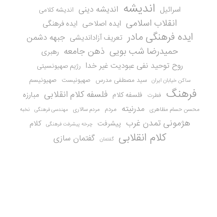
اندیشه
اندیشه دینی
اسرائیل
اندیشه کلامی
انقلاب اسلامی
ایده اصلاحی
ایده فرهنگی
ایده فرهنگی مادر
جبهه دشمن
تعریف آزاداندیشی
حمیدرضا شب بویی
ذهن جامعه
رهبری
روح توحید نفی عبودیت غیر خدا
رژیم صهیونسیتی
سید مصطفی مدرس
صهیونیست
صهیونیسم
ساکن خیابان ایران
فرهنگ
فلسفه کلام انقلابی
مبارزه
فلسفه کلام
فطرت
مدرنیته
مردم
محسن حسام مظاهری
مردم سالاری
نخبه
مهندسی فرهنگی
هژمونی تمدن غرب
کلام
پیشرفت
چرخه پیشرفت فرهنگی
کلام انقلابی
گفتمان سازی
گفتمان