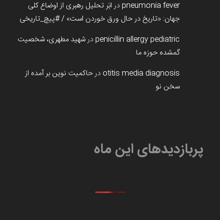
pneumonia fever
در
ابَر تحلیل رهبری از اوضاع کلی
جهان: «تاریخ در حال ورق خوردن است» / #پیچ_تاریخی
penicillin allergy pediatric
در
شهید مطهری، شخصیت
گمشده حوزه ما
otitis media diagnosis
در
حاکمیت نوین بر آمده از
سخن نو
پربازدیدهای این ماه