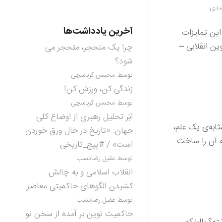
ندی
آخرین یادداشت‌ها
این تمایزات
ن انقلابی –
چرا یک متحجر، متحجر می
شود؟
توسط محسن کرباسچی
زندگی کن، ورزش کن!
توسط محسن کرباسچی
ابَر تحلیل رهبری از اوضاع کلی
ثابه‌ی یک علم،
جهان: «تاریخ در حال ورق خوردن
ه آن را ساخت
است» / #پیچ_تاریخی
توسط عقیل رضانسب
انقلاب اسلامی و به چالش
کشیدن الگوهای حاکمیتی معاصر
توسط عقیل رضانسب
حاکمیت نوین بر آمده از سخن نو
ه؟ بااینکه