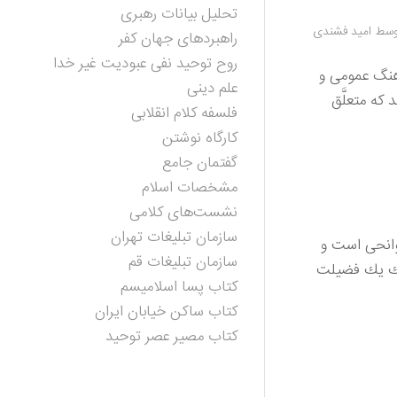
تحلیل بیانات رهبری
وسط
امید فشندی
راهبردهای جهان کفر
روح توحید نفی عبودیت غیر خدا
رهنگ عمومی و
علم دینی
كه متعلَّق
فلسفه کلام انقلابی
کارگاه نوشتن
گفتمان جامع
مشخصات اسلام
نشست‌های کلامی
سازمان تبلیغات تهران
ر جوانحی است و
سازمان تبلیغات قم
شك یك فضیلت
کتاب پسا اسلامیسم
کتاب ساکن خیابان ایران
کتاب مصیر عصر توحید