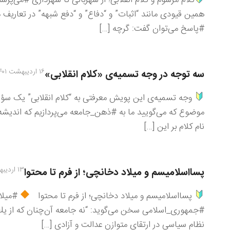
همین قیودی مانند “اثبات” و “دفاع” و “دفع شبهه” در تعاریف م
#پاسخ می‌توان گفت: گرچه […]
۱۶ اردیبهشت ۱۴۰۱
سه توجه در وجه تسمیه‌ی «کلام انقلابی»
وجه تسمیه‌ی این پویش معرفتی به “کلام انقلابی” یک سؤال ا
موضوع که می‌گویید ما به #ذهن_جامعه می‌پردازیم که اندیش
نام کلام بر این […]
۱۳ اردیبهشت ۱۴۰۱
پسااسلامیسم و میلاد دخانچی؛ از فرم تا محتوا
پسااسلامیسم و میلاد دخانچی؛ از فرم تا محتوا
#میلاد
#جمهوری_اسلامی سخن می‌گوید: “نه جامعه آن‌چنان كه از یك ا
نظام سیاسی در ارتقای متوازنِ عدالت و آزادی […]