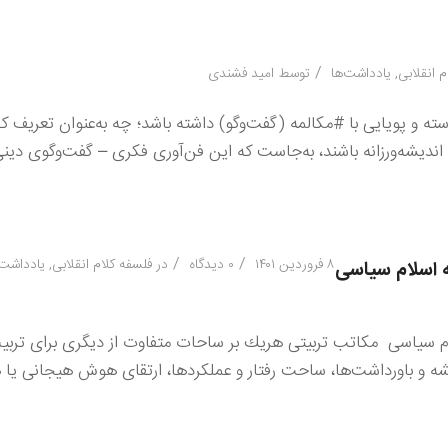
/
م انقلابی
,
یادداشت‌ها
توسط
امید فشندی
سته و پویایی با #مكالمه (گفت‌وگو) داشته باشد؛ چه به‌عنوان تعریف كلا
اندیشه‌ورزانه باشند، به‌جاست كه این فن‌آوری فكری – گفت‌وگوی دینی
/
/
۸ فروردین ۱۴۰۱
۰ دیدگاه
در
فلسفه کلام انقلابی
,
یادداشت‌
ه اسلام سیاسی
لام سیاسی مكاتب تربیتی هریك بر ساحات متفاوت از دیگری برای ترب
ه و باورداشت‌ها، ساحت رفتار و عملكردها، ارتقای هوش هیجانی ی