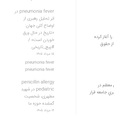
pneumonia fever
در
ابَر تحلیل رهبری از
اوضاع کلی جهان:
«تاریخ در حال ورق
ا آغاز كرده
خوردن است» /
از حقوق
#پیچ_تاریخی
۱۵ مرداد ۱۴۰۵
pneumonia fever
pneumonia fever
penicillin allergy
 معظم در
pediatric
در
شهید
ري جامعه قرار
مطهری، شخصیت
گمشده حوزه ما
۱۴ مرداد ۱۴۰۵