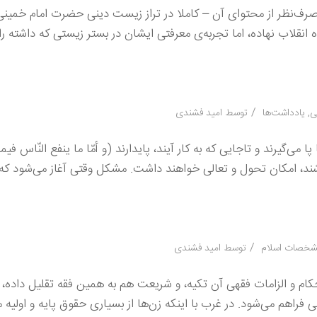
 – صرف‌نظر از محتوای آن – كاملا در تراز زیست دینی حضرت امام خمین
راه انقلاب نهاده، اما تجربه‌ی معرفتی ایشان در بستر زیستی كه داشته را
/
ی
,
یادداشت‌ها
توسط
امید فشندی
 می‌گیرند و تاجایی كه به كار آیند، پایدارند (و أمّا ما ینفع النّاس 
شته باشند، امكان تحول و تعالی خواهند داشت. مشكل وقتی آغاز می‌شود كه
/
خصات اسلام
توسط
امید فشندی
 الزامات فقهی آن تكیه، و شریعت هم به همین فقه تقلیل داده، و
اهم می‌شود. در غرب با اینكه زن‌ها از بسیاری حقوق پایه و اولیه م