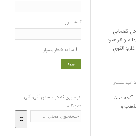
کلمه عبور
فشندي #جلسه_۱۹۹ صوت جلسه‌ی «پوشش گفتمانی
انم و #راهبرد
ارم: الگوي
مرا به خاطر بسپار
ط
امید فشندی
هر چیزی که در جستن آنی، آنی
آنچه میلاد
مذهب و
«مولانا»