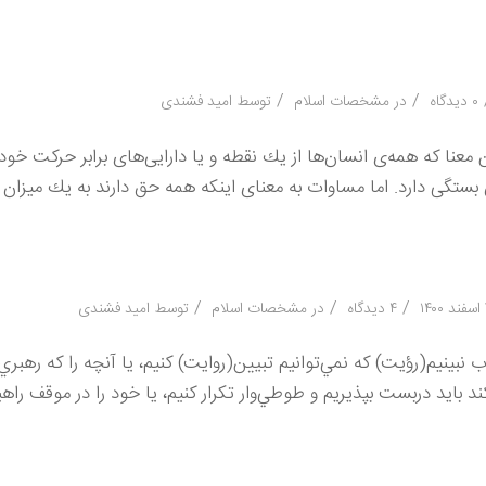
/
/
۰ دیدگاه
در
مشخصات اسلام
توسط
امید فشندی
عنا كه همه‌ی انسان‌ها از یك نقطه و یا دارایی‌های برابر حركت خود ر
ان بستگی دارد. اما مساوات به معنای اینكه همه حق دارند به یك میزان 
/
/
/
۱
۴ دیدگاه
در
مشخصات اسلام
توسط
امید فشندی
بينيم(رؤيت) كه نمي‌توانيم تبيين(روايت) كنيم، يا آنچه را كه رهبري
د بايد دربست بپذيريم و طوطي‌وار تكرار كنيم، يا خود را در موقف راهب