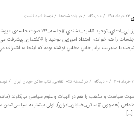
/
/
/
۲۳ خرداد ۱۴۰۱
۰ دیدگاه
در
یادداشت‌ها
توسط
امید فشندی
ی
#يادداشت_۷۴ #روح_توحيد_نفي_عبوديت_غير_خدا #معيار_ارزيابي_ادعاي_توحيد #اميد_
جلسات را هم خواندم. امتداد امروزين توحيد را #گفتمان_پيشرفت مي‌د
رفت با مديريت برادر خاني مطلبي نوشته بودم كه اینجا به اشتراك مي‌ذ
/
/
/
۷ خرداد ۱۴۰۱
۰ دیدگاه
در
فلسفه کلام انقلابی
,
کتاب ساکن خیابان ایران
توس
بت سیاست و مذهب را هم در الهیات و علوم سیاسی می‌کاوند (مانند 
اجتماعی (همچون #ساکن_خیابان_ایران). اولی بیشتر به سیاسی‌شدن 
[…]