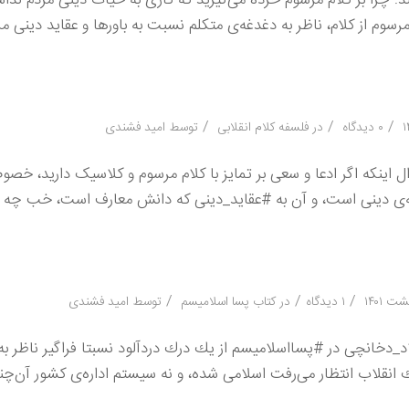
رسوم از کلام، ناظر به دغدغه‌ی متکلم نسبت به باورها و عقاید دینی م
/
/
/
۰ دیدگاه
در
فلسفه کلام انقلابی
توسط
امید فشندی
ینکه اگر ادعا و سعی بر تمایز با کلام مرسوم و کلاسیک دارید، خصوص
ه‌ی دینی است، و آن به #عقاید_دینی که دانش معارف است، خب چه و
/
/
/
۱ دیدگاه
در
کتاب پسا اسلامیسم
توسط
امید فشندی
_دخانچی در #پسااسلامیسم از یك درك دردآلود نسبتا فراگیر ناظر به
نقلاب انتظار می‌رفت اسلامی شده، و نه سیستم اداره‌ی كشور آن‌چنا