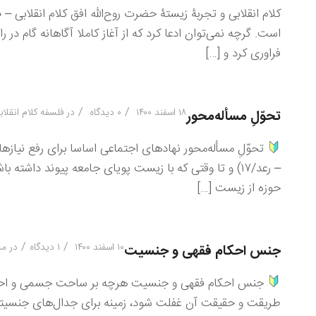
كلام انقلابی و تجربۀ زیستۀ حضرت روح‌الله افق كلام انقلابی
است. گرچه نمی‌توان ادعا كرد كه از آغاز كاملا آگاهانه گام در 
فراوری كرد و […]
/
/
۱۸ اسفند ۱۴۰۰
۰ دیدگاه
در
فلسفه کلام انقلاب
تحوّلِ مسأله‌محور
تحوّلِ مسأله‌محور نهادهای اجتماعی اساسا برای رفع نیازها پا
– رعد/۱۷) و تا وقتی كه با زیست پویای جامعه پیوند دا
حوزه از زیست […]
/
/
۱۰ اسفند ۱۴۰۰
۱ دیدگاه
در
مش
جنس احكام فقهی و جنسیت
جنس احكام فقهی و جنسیت هرچه بر ساحت جسمی و احكام و
طریقت و حقیقت آن غفلت شود، زمینه برای جدال‌های جنسیتی فر