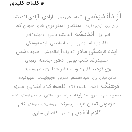
# کلمات کلیدی
آزاداندیشی
آزادی
آزادی اندیشه
آزاداندیشی فردی
استثمار
استراتژی های جهان کفر
آزادی عقیده
آزادی بیان
اندیشه
اندیشه دینی
اسرائیل
اندیشه کلامی
انقلاب اسلامی
ایده اصلاحی
ایده فرهنگی
ایده فرهنگی مادر
جبهه دشمن
تعریف آزاداندیشی
حمیدرضا شب بویی
ذهن جامعه
رهبری
روح توحید نفی عبودیت غیر خدا
رژیم صهیونسیتی
سید مصطفی مدرس
صهیونیست
صهیونیسم
ساکن خیابان ایران
فرهنگ
فلسفه کلام انقلابی
مبارزه
فلسفه کلام
فطرت
مدرنیته
مردم
محسن حسام مظاهری
مردم سالاری
نخبه
مهندسی فرهنگی
هژمونی تمدن غرب
کلام
پیشرفت
چرخه پیشرفت فرهنگی
کلام انقلابی
گفتمان سازی
گفتمان