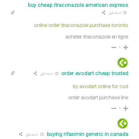
buy cheap itraconazole american express
۱۱ ماه قبل
online order itraconazole purchase toronto
acheter itraconazole en ligne
۰
order avodart cheap trusted
۱۱ ماه قبل
by avodart online for cod
order avodart purchase line
۰
buying rifaximin generic in canada
۱۱ ماه قبل