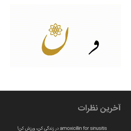
آخرین نظرات
amoxicillin for sinusitis
در
زندگی کن، ورزش کن!