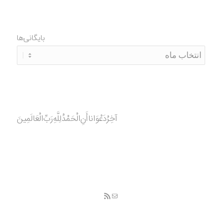
بایگانی‌ها
آخِرُدَعْوَانا‌أَنِ‌الْحَمْدُ‌‌‌لِلَّهِ‌رَبِّ‌الْعَالَمِينَ