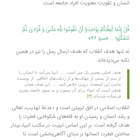
انسان و تقویت معنویت افراد جامعه است.
قُلْ إِنَّمٰا أَعِظُكُمْ بِوٰاحِدَةٍ أَنْ تَقُومُوا لِلّٰهِ مَثْنىٰ وَ فُرٰادىٰ ثُمَّ
تَتَفَكَّرُوا … ﴿سبإ، ۴۶﴾
نه تنها هدف انقلاب که هدف ارسال رسل را نیز در همین
نکته می‌دیده‌‌اند:
هدف اصلی پیغمبر یک چیز است. …. انبیا می‌آیند تا انسان را
از بدی از پستی از جهالت‌ها و از رذیلت‌های اخلاقی از پوشیده
ماندن این استعداد درونی خلاص کنند. …. این هدف همان
هدفی است که انبیاء برای آن مبعوث و به سوی جامعه بشری
فرستاده شده‌اند.
[۳]
انقلاب اسلامی در افق تربیتی است و دغدغۀ تهذیب، تعالی
و رشد انسان و رسیدن او به قله‌های شکوفایی فطرت را
هدف گرفته است. بر این اساس تربیت در مکتب انبیا، بیدار
ساختن فطرت انسانها بر مبنای آگاهی‌بخشی است تا