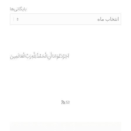
بایگانی‌ها
آخِرُدَعْوَانا‌أَنِ‌الْحَمْدُ‌‌‌لِلَّهِ‌رَبِّ‌الْعَالَمِينَ