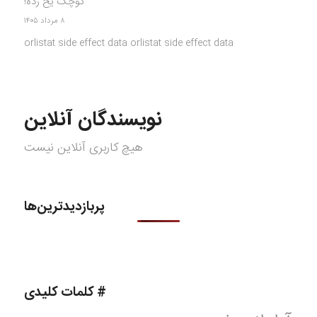
کوچک یخ زده!
۸ مرداد ۱۴۰۵
orlistat side effect data orlistat side effect data
نویسندگان آنلاین
هیچ کاربری آنلاین نیست
پربازدیدترین‌ها
# کلمات کلیدی