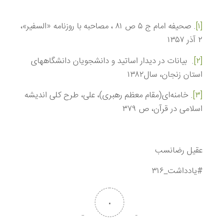
[۱]
. صحیفه امام ج ۵ ص ۸۱ ، مصاحبه با روزنامه «السفير»،
۲ آذر ۱۳۵۷
[۲]
. بيانات در ديدار اساتيد و دانشجويان دانشگاههاى
استان زنجان، سال‏۱۳۸۲
[۳]
. خامنه‌ای(مقام معظم رهبری)، علی، طرح کلی اندیشه
اسلامی در قرآن، ص ۳۷۹
عقیل رضانسب
#یادداشت_۳۱۶
۰