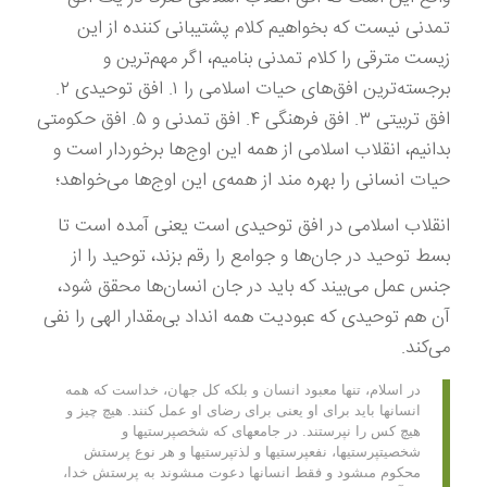
تمدنی نیست که بخواهیم کلام پشتیبانی کننده از این
زیست مترقی را کلام تمدنی بنامیم، اگر مهم‌ترین و
برجسته‌ترین افق‌های حیات اسلامی را ۱. افق توحیدی ۲.
افق تربیتی ۳. افق فرهنگی ۴. افق تمدنی و ۵. افق حکومتی
بدانیم، انقلاب اسلامی از همه این اوج‌ها برخوردار است و
حیات انسانی را بهره مند از همه‌ی این اوج‌ها می‌خواهد؛
انقلاب اسلامی در افق توحیدی است یعنی آمده است تا
بسط توحید در جان‌ها و جوامع را رقم بزند، توحید را از
جنس عمل می‌بیند که باید در جان انسان‌ها محقق شود،
آن هم توحیدی که عبودیت همه انداد بی‌مقدار الهی را نفی
می‌کند.
در اسلام، تنها معبود انسان و بلكه كل جهان، خداست كه همه
انسانها بايد براى او يعنى براى رضاى او عمل كنند. هيچ چيز و
هيچ كس را نپرستند. در جامعه‏اى كه شخص‏پرستيها و
شخصيت‏پرستيها، نفع‏پرستيها و لذت‏پرستيها و هر نوع پرستش
محكوم مى‏شود و فقط انسانها دعوت مى‏شوند به پرستش خدا،