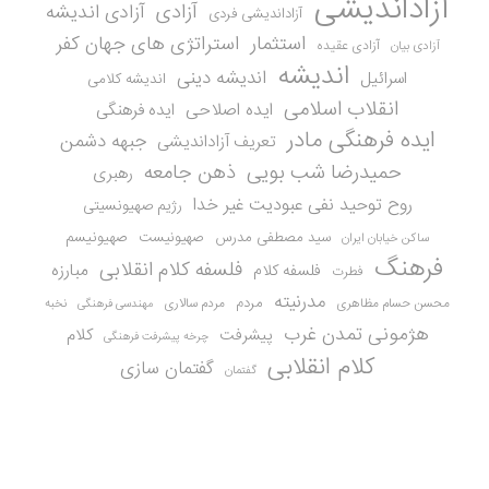
آزاداندیشی
آزادی
آزادی اندیشه
آزاداندیشی فردی
استثمار
استراتژی های جهان کفر
آزادی عقیده
آزادی بیان
اندیشه
اندیشه دینی
اسرائیل
اندیشه کلامی
انقلاب اسلامی
ایده اصلاحی
ایده فرهنگی
ایده فرهنگی مادر
جبهه دشمن
تعریف آزاداندیشی
حمیدرضا شب بویی
ذهن جامعه
رهبری
روح توحید نفی عبودیت غیر خدا
رژیم صهیونسیتی
سید مصطفی مدرس
صهیونیست
صهیونیسم
ساکن خیابان ایران
فرهنگ
فلسفه کلام انقلابی
مبارزه
فلسفه کلام
فطرت
مدرنیته
مردم
محسن حسام مظاهری
مردم سالاری
نخبه
مهندسی فرهنگی
هژمونی تمدن غرب
کلام
پیشرفت
چرخه پیشرفت فرهنگی
کلام انقلابی
گفتمان سازی
گفتمان