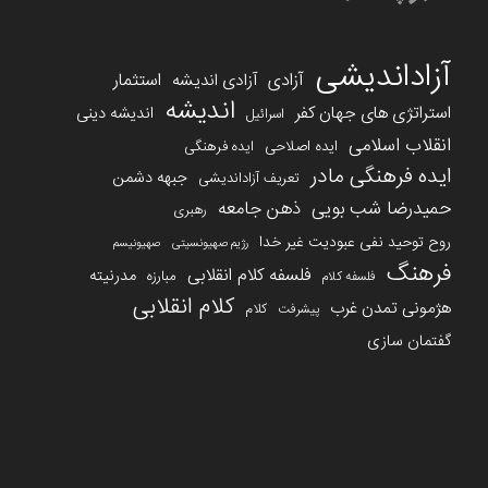
آزاداندیشی
آزادی
استثمار
آزادی اندیشه
اندیشه
استراتژی های جهان کفر
اندیشه دینی
اسرائیل
انقلاب اسلامی
ایده اصلاحی
ایده فرهنگی
ایده فرهنگی مادر
جبهه دشمن
تعریف آزاداندیشی
حمیدرضا شب بویی
ذهن جامعه
رهبری
روح توحید نفی عبودیت غیر خدا
رژیم صهیونسیتی
صهیونیسم
فرهنگ
فلسفه کلام انقلابی
مدرنیته
مبارزه
فلسفه کلام
کلام انقلابی
هژمونی تمدن غرب
کلام
پیشرفت
گفتمان سازی