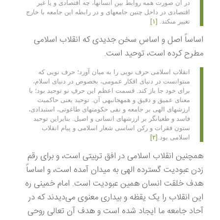
در آن صورت همه روابط بين انسانها، چه اقتصادى و يا غير
اقتصادى در داخل چنين جامعه‏اى و در رابطه اين جامعه با خارج
تغيير مى‏كند.
[۱]
اساساً اصل و اساس سخن جدیدی که انقلاب اسلامی
مطرح کرده است، توحید است.
انقلاب اسلامى حرف نويى را به ميان آورد؛ حرف نويى كه
مى‏توانست در دنياى افكار عمومى، بخصوص در دنياى اسلام،
براى خود جا باز كند. قسمت اعظم اين حرفِ نو توحيد بود؛ با
معناى عميق و دقيق و همه‏جانبه‏ى آن. توحيد يعنى حاكميت
ارزشهاى الهى بر جامعه و نفى حكومتهاى طاغوتى، استبدادى،
فاسد و طغيان‏گر بر ارزشهاى انسانى و اصيل. بنابراين توحيد
ستون فقرات و ركن اساسى شعار اسلامى و پيام انقلاب
اسلامى بود.
[۲]
همچنین انقلاب اسلامی در افق تربیتی است، و برای رقم
زدن عبودیت گسترده الهی به میدان آمده است، و اساساً
هدف خلقت انسان همین عبودیت است. امام خمینی ره
این انقلاب را یک یقظه و بیداری معنوی می‌دیدند که در
آحاد جامعه ما ایجاد شده است و هدف آن تعالی روحی