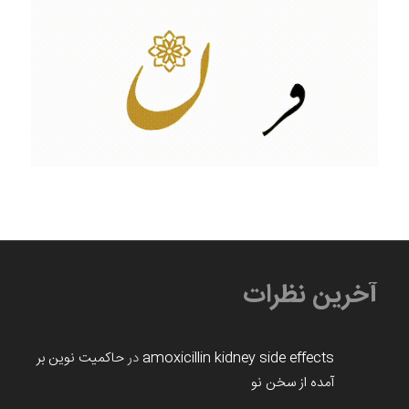
آخرین نظرات
amoxicillin kidney side effects
در
حاکمیت نوین بر
آمده از سخن نو