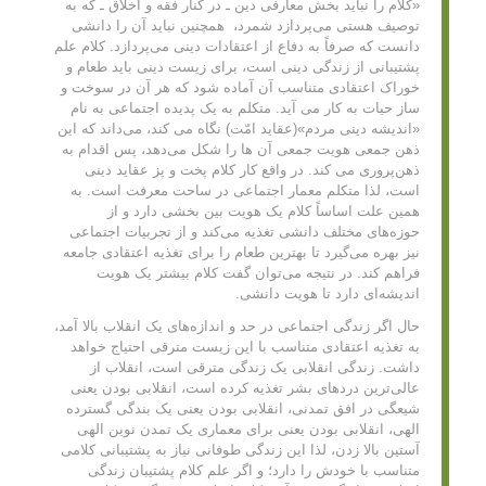
«کلام را نباید بخش معارفی دین ـ در کنار فقه و اخلاق ـ که به
توصیف هستی می‌پردازد شمرد، همچنین نباید آن را دانشی
دانست که صرفاً به دفاع از اعتقادات دینی می‌پردازد. کلام علم
پشتیبانی از زندگی دینی است، برای زیست دینی باید طعام و
خوراک اعتقادی متناسب آن آماده شود که هر آن در سوخت و
ساز حیات به کار می آید. متکلم به یک پدیده اجتماعی به نام
«اندیشه دینی مردم»(عقاید امّت) نگاه می کند، می‌داند که این
ذهن جمعی هویت جمعی آن ها را شکل می‌دهد، پس اقدام به
ذهن‌پروری می کند. در واقع کار کلام پخت و پز عقاید دینی
است، لذا متکلم معمار اجتماعی در ساحت معرفت است. به
همین علت اساساً کلام یک هویت بین بخشی دارد و از
حوزه‌های مختلف دانشی تغذیه می‌کند و از تجربیات اجتماعی
نیز بهره می‌گیرد تا بهترین طعام را برای تغذیه اعتقادی جامعه
فراهم کند. در نتیجه می‌توان گفت کلام بیشتر یک هویت
اندیشه‌‌ای دارد تا هویت دانشی.
حال اگر زندگی اجتماعی در حد و اندازه‌های یک انقلاب بالا آمد،
به تغذیه‌ اعتقادی متناسب با این زیست مترقی احتیاج خواهد
داشت. زندگی انقلابی یک زندگی مترقی است، انقلاب از
عالی‌ترین دردهای بشر تغذیه کرده است، انقلابی بودن یعنی
شیعگی در افق تمدنی، انقلابی بودن یعنی یک بندگی گسترده
الهی، انقلابی بودن یعنی برای معماری یک تمدن نوین الهی
آستین بالا زدن، لذا این زندگی طوفانی نیاز به پشتیبانی کلامی
متناسب با خودش را دارد؛ و اگر علم کلام پشتیبان زندگی