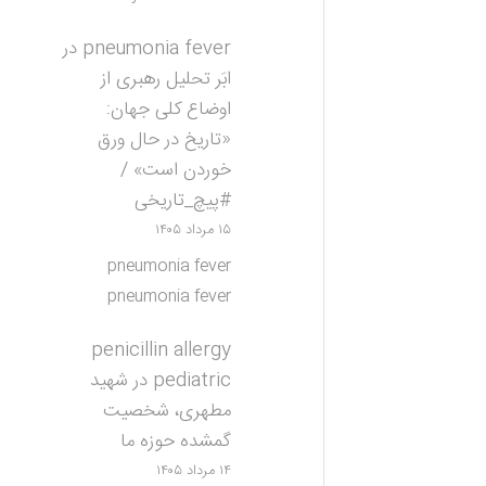
pneumonia fever
در
ابَر تحلیل رهبری از
اوضاع کلی جهان:
«تاریخ در حال ورق
خوردن است» /
#پیچ_تاریخی
۱۵ مرداد ۱۴۰۵
pneumonia fever
pneumonia fever
penicillin allergy
pediatric
در
شهید
مطهری، شخصیت
گمشده حوزه ما
۱۴ مرداد ۱۴۰۵