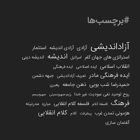
#برچسب‌ها
آزاداندیشی
آزادی
استثمار
آزادی اندیشه
اندیشه
استراتژی های جهان کفر
اندیشه دینی
اسرائیل
انقلاب اسلامی
ایده اصلاحی
ایده فرهنگی
ایده فرهنگی مادر
جبهه دشمن
تعریف آزاداندیشی
حمیدرضا شب بویی
ذهن جامعه
رهبری
روح توحید نفی عبودیت غیر خدا
رژیم صهیونسیتی
صهیونیسم
فرهنگ
فلسفه کلام انقلابی
مدرنیته
مبارزه
فلسفه کلام
کلام انقلابی
هژمونی تمدن غرب
کلام
پیشرفت
گفتمان سازی