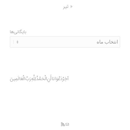
« تیر
بایگانی‌ها
آخِرُدَعْوَانا‌أَنِ‌الْحَمْدُ‌‌‌لِلَّهِ‌رَبِّ‌الْعَالَمِينَ