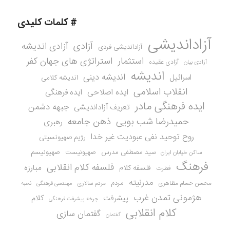
# کلمات کلیدی
آزاداندیشی
آزادی
آزادی اندیشه
آزاداندیشی فردی
استثمار
استراتژی های جهان کفر
آزادی عقیده
آزادی بیان
اندیشه
اندیشه دینی
اسرائیل
اندیشه کلامی
انقلاب اسلامی
ایده اصلاحی
ایده فرهنگی
ایده فرهنگی مادر
جبهه دشمن
تعریف آزاداندیشی
حمیدرضا شب بویی
ذهن جامعه
رهبری
روح توحید نفی عبودیت غیر خدا
رژیم صهیونسیتی
سید مصطفی مدرس
صهیونیست
صهیونیسم
ساکن خیابان ایران
فرهنگ
فلسفه کلام انقلابی
مبارزه
فلسفه کلام
فطرت
مدرنیته
مردم
محسن حسام مظاهری
مردم سالاری
نخبه
مهندسی فرهنگی
هژمونی تمدن غرب
کلام
پیشرفت
چرخه پیشرفت فرهنگی
کلام انقلابی
گفتمان سازی
گفتمان