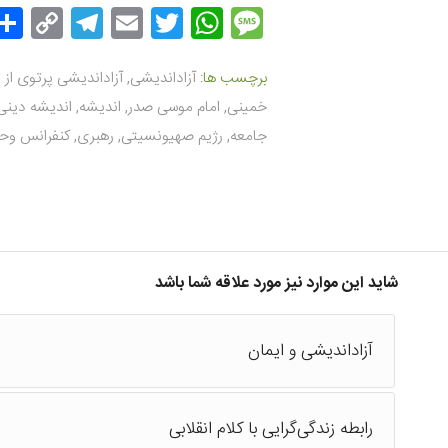
gram
py
Email
WhatsApp
Twitter
Message
ink
برچسب ها:
آزاداندیشی
,
آزاداندیشی پرتوی از 
خمینی
,
امام موسی صدر
,
اندیشه
,
اندیشه دینی
جامعه
,
رژیم صهیونسیتی
,
رهبری
,
کنفرانس وح
شاید این موارد نیز مورد علاقه شما باشد
آزاداندیشی و ایمان
رابطه زندگی‌گرایی با کلام انقلابی