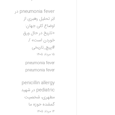
pneumonia fever
در
ابَر تحلیل رهبری از
اوضاع کلی جهان:
«تاریخ در حال ورق
خوردن است» /
#پیچ_تاریخی
۱۵ مرداد ۱۴۰۵
pneumonia fever
pneumonia fever
penicillin allergy
pediatric
در
شهید
مطهری، شخصیت
گمشده حوزه ما
۱۴ مرداد ۱۴۰۵