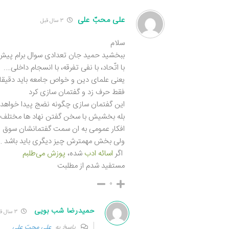
علی محبّ علی
۳ سال قبل
سلام
ببخشید حمید جان تعدادی سوال برام پیش 
با اتّحاد، با نفی تفرقه، با انسجام داخلی….
یعنی علمای دین و خواص جامعه باید دقیقا 
فقط حرف زد و گفتمان سازی کرد
این گفتمان سازی چگونه نضج پیدا خواهد 
بله بخشیش با سخن گفتن نهاد ها مختلف از 
افکار عمومی به ان سمت گفتمانشان سوق پ
ولی بخش مهمترش چیز دیگری باید باشد …
اگر
اسائه ادب
شده،
پوزش می‌طلبم
مستفید شدم از مطلبت
۰
حمیدرضا شب بویی
۳ سال قبل
پاسخ به
علی محبّ علی