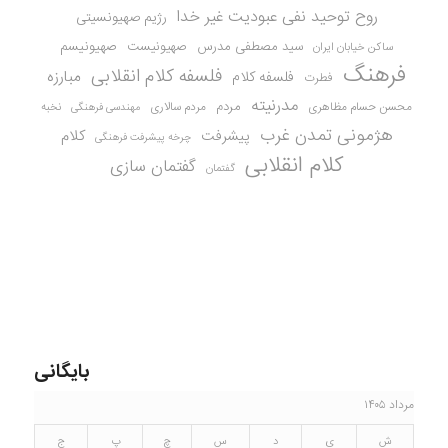
روح توحید نفی عبودیت غیر خدا
رژیم صهیونسیتی
سید مصطفی مدرس
صهیونیست
صهیونیسم
ساکن خیابان ایران
فرهنگ
فلسفه کلام انقلابی
مبارزه
فلسفه کلام
فطرت
مدرنیته
مردم
محسن حسام مظاهری
مردم سالاری
نخبه
مهندسی فرهنگی
هژمونی تمدن غرب
کلام
پیشرفت
چرخه پیشرفت فرهنگی
کلام انقلابی
گفتمان سازی
گفتمان
بایگانی
مرداد ۱۴۰۵
ش
ی
د
س
چ
پ
ج