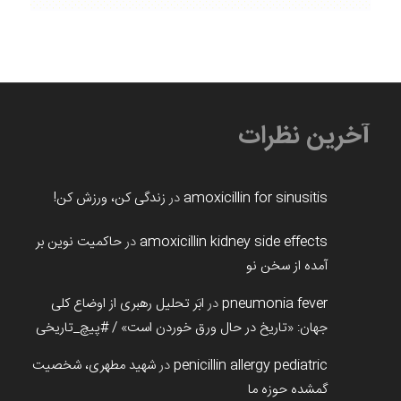
آخرین نظرات
amoxicillin for sinusitis
در
زندگی کن، ورزش کن!
amoxicillin kidney side effects
در
حاکمیت نوین بر
آمده از سخن نو
pneumonia fever
در
ابَر تحلیل رهبری از اوضاع کلی
جهان: «تاریخ در حال ورق خوردن است» / #پیچ_تاریخی
penicillin allergy pediatric
در
شهید مطهری، شخصیت
گمشده حوزه ما