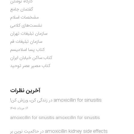
کارگاه نوشتن
گفتمان جامع
مشخصات اسلام
نشست‌های کلامی
سازمان تبلیغات تهران
سازمان تبلیغات قم
کتاب پسا اسلامیسم
کتاب ساکن خیابان ایران
کتاب مصیر عصر توحید
آخرین نظرات
amoxicillin for sinusitis
در
زندگی کن، ورزش کن!
۱۶ مرداد ۱۴۰۵
amoxicillin for sinusitis amoxicillin for sinusitis
amoxicillin kidney side effects
در
حاکمیت نوین بر