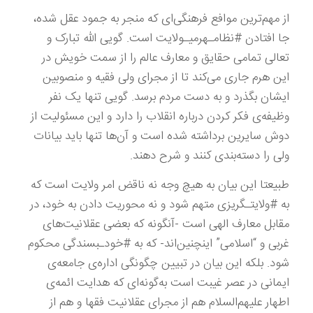
از مهم‌ترین موافع فرهنگی‌ای که منجر به جمود عقل شده،
جا افتادن #نظامـهرمیـولایت است. گویی الله تبارک و
تعالی تمامی حقایق و معارف عالم را از سمت خویش در
این هرم جاری می‌کند تا از مجرای ولی فقیه و منصوبین
ایشان بگذرد و به دست مردم برسد. گویی تنها یک نفر
وظیفه‌ی فکر کردن درباره انقلاب را دارد و این مسئولیت از
دوش سایرین برداشته شده است و آن‌ها تنها باید بیانات
ولی را دسته‌بندی کنند و شرح دهند.
طبیعتا این بیان به هیچ وجه نه ناقض امر ولایت است که
به #ولایتـگریزی متهم شود و نه محوریت دادن به خود، در
مقابل معارف الهی است -آنگونه که بعضی عقلانیت‌های
غربی و “اسلامی” اینچنین‌اند- که به #خودـبسندگی محکوم
شود. بلکه این بیان در تبیین چگونگی اداره‌ی جامعه‌ی
ایمانی در عصر غیبت است به‌گونه‌ای که هدایت ائمه‌ی
اطهار علیهم‌السلام هم از مجرای عقلانیت فقها و هم از