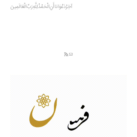
آخِرُدَعْوَانا‌أَنِ‌الْحَمْدُ‌‌‌لِلَّهِ‌رَبِّ‌الْعَالَمِينَ