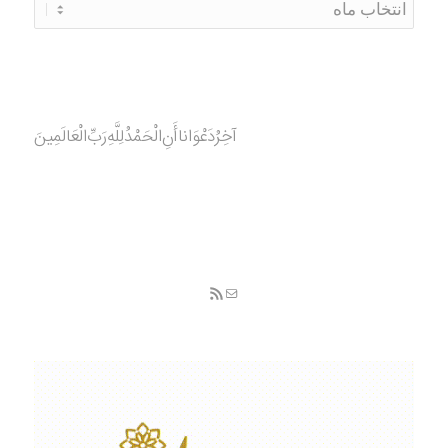
آخِرُدَعْوَانا‌أَنِ‌الْحَمْدُ‌‌‌لِلَّهِ‌رَبِّ‌الْعَالَمِينَ