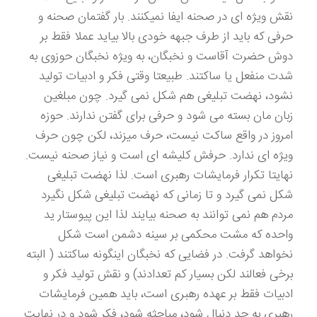
نقش ویژه ای در صحنه ایفا نمیکنند. بار گفتمان صحنه و
حرفی که باید از طرف جبهه خودی بالا بیاید عملا فقط بر
دوش حضرت آقاست و نخبگان، به ویژه نخبگان حوزوی به
شدت منفعل یا ساکتند. طبیعتا وقتی فکر و ادبیات تولید
نشود، نهضت تبلیغی هم شکل نمی گیرد. چون مبلغین
زبان مان بسته می شود و حرفی برای گفتن ندارند. حوزه
امروز در واقع ساکت نیست، حرف میزند، لکن چون حرف
ویژه ای ندارد. حرفش کلیشه ای است و نیاز صحنه نیست.
نهایتا تکرار فرمایشات رهبری است. لذا نهضت تبلیغی
شکل نمی گیرد و تا زمانی که نهضت تبلیغی شکل نگیرد
مردم هم نمی توانند به صحنه بیایند لذا این پیوستار ید
واحده که مشت محکمی بر سینه دشمن است شکل
نخواهد گرفت. در فضایی که نخبگان اینگونه ساکتند ( البته
برخی فعالند لکن بسیار کم تعدادند) و نقش تولید فکر و
ادبیات فقط بر عهده رهبری است، باید همین فرمایشات
رهبری به جد دنبال شود، مباحثه شود، فکر شود و در نهایت