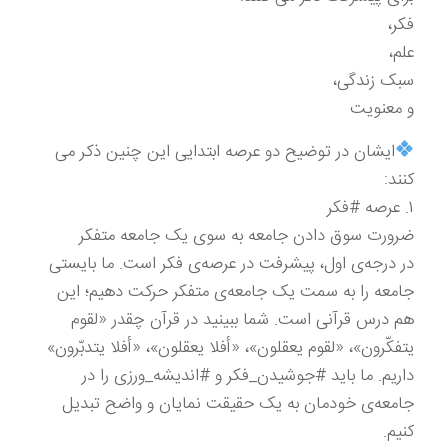
فکر،
علم،
سبک زندگی،
و معنویت
ایشان در توضیح دو عرصه ابتدایی این چنین ذکر می
کنند:
۱. عرصه #فکر
ضرورت سوق دادن جامعه به سوی یک جامعه متفکر
در درجه‌ی اول، پیشرفت در عرصه‌ی فکر است. ما بایستی
جامعه را به سمت یک جامعه‌ی متفکر حرکت دهیم؛ این
هم درس قرآنی است. شما ببینید در قرآن چقدر «لقوم
یتفکّرون»، «لقوم یعقلون»، «أفلا یعقلون»، «أفلا یتدبّرون»
داریم. ما باید #جوشیدن_فکر و #اندیشه_ورزی را در
جامعه‌ی خودمان به یک حقیقت نمایان و واضح تبدیل
کنیم.