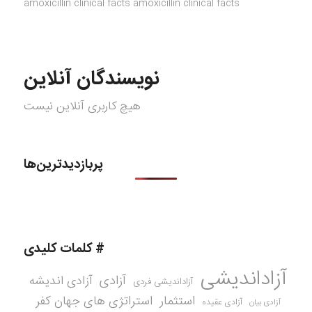
amoxicillin clinical facts amoxicillin clinical facts
نویسندگان آنلاین
هیچ کاربری آنلاین نیست
پربازدیدترین‌ها
# کلمات کلیدی
آزاداندیشی
آزادی
آزادی اندیشه
آزاداندیشی فردی
استثمار
استراتژی های جهان کفر
آزادی عقیده
آزادی بیان