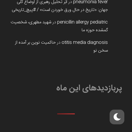
pneumonia fever
در
ابَر تحلیل رهبری از اوضاع کلی
جهان: «تاریخ در حال ورق خوردن است» / #پیچ_تاریخی
penicillin allergy pediatric
در
شهید مطهری، شخصیت
گمشده حوزه ما
otitis media diagnosis
در
حاکمیت نوین بر آمده از
سخن نو
پربازدیدهای این ماه