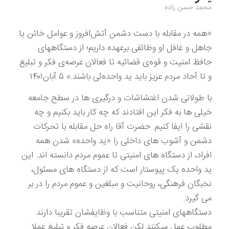
محمد حسن زاده
«همه در مقابله با دست دشمن آتش‌افروز و عوامل خائن یا
جاهل و غافل او وظائفی برعهده داریم؛ از دستگاههای
حافظ امنیت و قوه‌ی قضائیه تا فعالان عرصه‌ی فکر و تبلیغ
و تا آحاد مردم عزیز باید ید واحده‌ئی باشند.» ۵ آبان۱۴۰۱
با طولانی شدن اغتشاشات و درگیری ها در سطح جامعه
خیلی ها به فکر این افتادند که چه کار باید بکنیم و چه
نقشی را ایفا کنیم. حضرت آقا راه حل مقابله با تحرکات
دشمن و آشوب های داخلی را «ید واحده» شدن همه
افراد، از دستگاه های امنیتی تا عموم مردم دانسته اند. این
ید واحده یک پیوستار است که از دستگاه های مسئول،
نخبگان فرهنگی، روحانیت و مبلغین و عموم مردم را در بر
می گیرد.
دستگاههای امنیتی متناسب با وظایفشان تقریبا دارند
مطلوب عمل میکنند لکن فعالان عرصه فکر و تبلیغ عملا