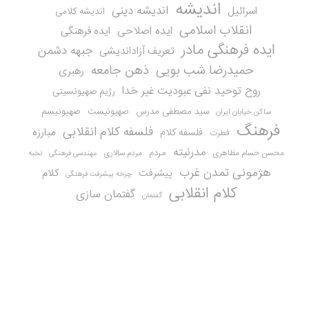
اندیشه
اندیشه دینی
اسرائیل
اندیشه کلامی
انقلاب اسلامی
ایده اصلاحی
ایده فرهنگی
ایده فرهنگی مادر
جبهه دشمن
تعریف آزاداندیشی
حمیدرضا شب بویی
ذهن جامعه
رهبری
روح توحید نفی عبودیت غیر خدا
رژیم صهیونسیتی
سید مصطفی مدرس
صهیونیست
صهیونیسم
ساکن خیابان ایران
فرهنگ
فلسفه کلام انقلابی
مبارزه
فلسفه کلام
فطرت
مدرنیته
مردم
محسن حسام مظاهری
مردم سالاری
نخبه
مهندسی فرهنگی
هژمونی تمدن غرب
کلام
پیشرفت
چرخه پیشرفت فرهنگی
کلام انقلابی
گفتمان سازی
گفتمان