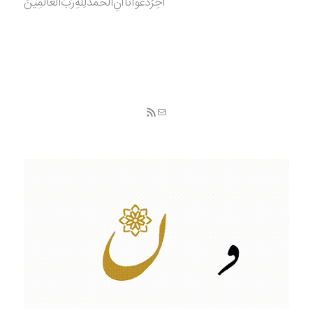
آخِرُدَعْوَانا‌أَنِ‌الْحَمْدُ‌‌‌لِلَّهِ‌رَبِّ‌الْعَالَمِينَ