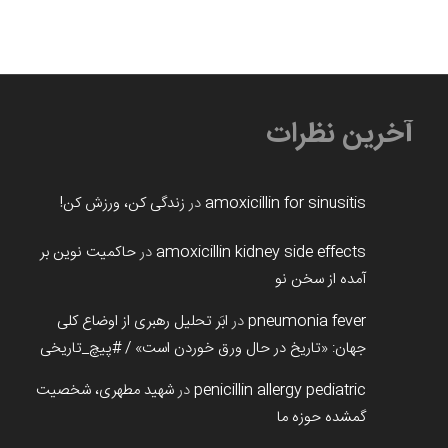
آخرین نظرات
amoxicillin for sinusitis
در
زندگی کن، ورزش کن!
amoxicillin kidney side effects
در
حاکمیت نوین بر
آمده از سخن نو
pneumonia fever
در
ابَر تحلیل رهبری از اوضاع کلی
جهان: «تاریخ در حال ورق خوردن است» / #پیچ_تاریخی
penicillin allergy pediatric
در
شهید مطهری، شخصیت
گمشده حوزه ما