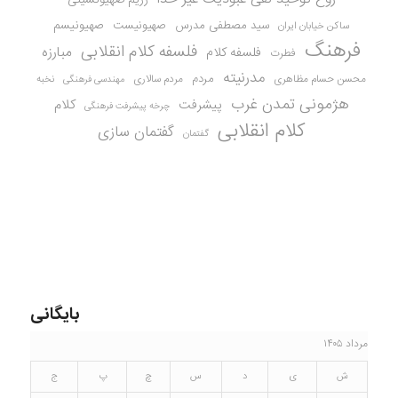
سید مصطفی مدرس
صهیونیست
صهیونیسم
ساکن خیابان ایران
فرهنگ
فلسفه کلام انقلابی
مبارزه
فلسفه کلام
فطرت
مدرنیته
مردم
محسن حسام مظاهری
مردم سالاری
نخبه
مهندسی فرهنگی
هژمونی تمدن غرب
کلام
پیشرفت
چرخه پیشرفت فرهنگی
کلام انقلابی
گفتمان سازی
گفتمان
بایگانی
مرداد ۱۴۰۵
ش
ی
د
س
چ
پ
ج