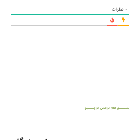
۰
نظرات
﷽