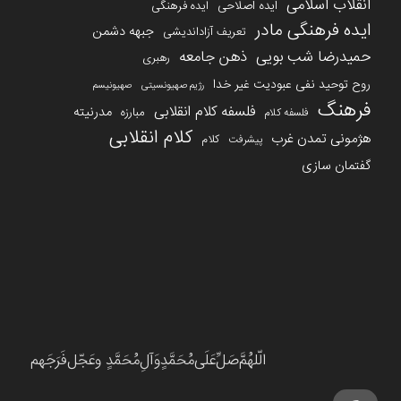
انقلاب اسلامی
ایده اصلاحی
ایده فرهنگی
ایده فرهنگی مادر
جبهه دشمن
تعریف آزاداندیشی
حمیدرضا شب بویی
ذهن جامعه
رهبری
روح توحید نفی عبودیت غیر خدا
رژیم صهیونسیتی
صهیونیسم
فرهنگ
فلسفه کلام انقلابی
مدرنیته
مبارزه
فلسفه کلام
کلام انقلابی
هژمونی تمدن غرب
کلام
پیشرفت
گفتمان سازی
الّلهُمَّ‌صَلِّ‌عَلَی‌مُحَمَّدٍوَآلِ‌مُحَمَّدٍ وعَجّل‌فَرَجَهم