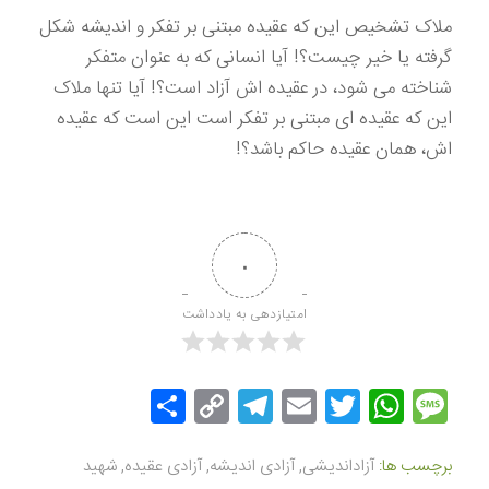
ملاک تشخیص این که عقیده مبتنی بر تفکر و اندیشه شکل
گرفته یا خیر چیست؟! آیا انسانی که به عنوان متفکر
شناخته می شود، در عقیده اش آزاد است؟! آیا تنها ملاک
این که عقیده ای مبتنی بر تفکر است این است که عقیده
اش، همان عقیده حاکم باشد؟!
۰
امتیازدهی به یادداشت
Message
Twitter
WhatsApp
Email
Copy
Telegram
اشتراک
Link
گذاری
برچسب ها:
آزاداندیشی
,
آزادی اندیشه
,
آزادی عقیده
,
شهید