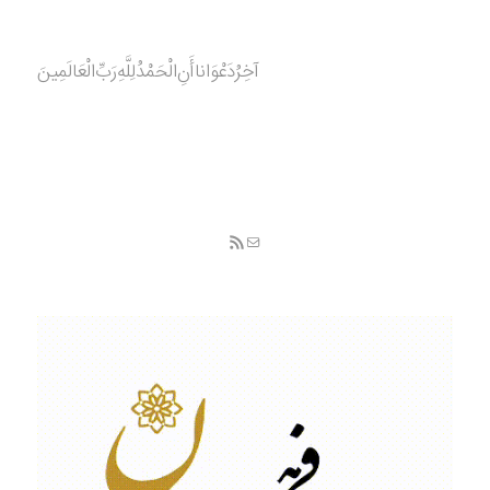
آخِرُدَعْوَانا‌أَنِ‌الْحَمْدُ‌‌‌لِلَّهِ‌رَبِّ‌الْعَالَمِينَ