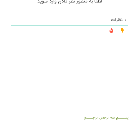
لطفا به منظور نظر دادن وارد شوید
۰
نظرات
﷽