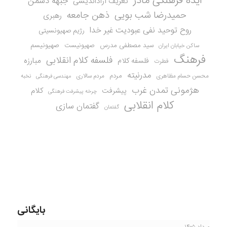
ایده فرهنگی مادر
جبهه دشمن
تعریف آزاداندیشی
حمیدرضا شب بویی
ذهن جامعه
رهبری
روح توحید نفی عبودیت غیر خدا
رژیم صهیونسیتی
سید مصطفی مدرس
صهیونیست
صهیونیسم
ساکن خیابان ایران
فرهنگ
فلسفه کلام انقلابی
مبارزه
فلسفه کلام
فطرت
مدرنیته
مردم
محسن حسام مظاهری
مردم سالاری
نخبه
مهندسی فرهنگی
هژمونی تمدن غرب
کلام
پیشرفت
چرخه پیشرفت فرهنگی
کلام انقلابی
گفتمان سازی
گفتمان
بایگانی