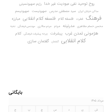
روح توحید نفی عبودیت غیر خدا
رژیم صهیونسیتی
سید مصطفی مدرس
صهیونیست
صهیونیسم
ساکن خیابان ایران
فرهنگ
فلسفه کلام انقلابی
مبارزه
فلسفه کلام
فطرت
مدرنیته
مردم
محسن حسام مظاهری
مردم سالاری
نخبه
مهندسی فرهنگی
هژمونی تمدن غرب
کلام
پیشرفت
چرخه پیشرفت فرهنگی
کلام انقلابی
گفتمان سازی
گفتمان
بایگانی
مرداد ۱۴۰۵
ش
ی
د
س
چ
پ
ج