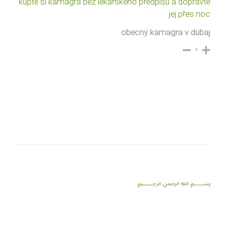
kupte si kamagra bez lékařského předpisu a dopravte
jej přes noc
obecný kamagra v dubaj
۰
﷽