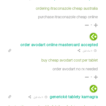
ordering itraconazole cheap australia
purchase itraconazole cheap online
۰
order avodart online mastercard accepted
۱۱ ماه قبل
buy cheap avodart cost per tablet
order avodart no rx needed
۰
generické tablety kamagra
۱۱ ماه قبل