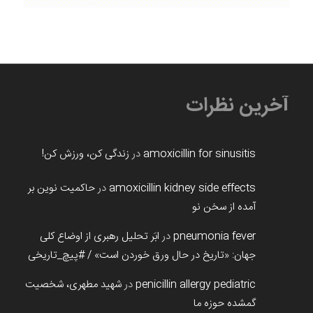
آخرین نظرات
amoxicillin for sinusitis
در
زندگی کن، ورزش کن!
amoxicillin kidney side effects
در
حاکمیت نوین بر
آمده از سخن نو
pneumonia fever
در
ابَر تحلیل رهبری از اوضاع کلی
جهان: «تاریخ در حال ورق خوردن است» / #پیچ_تاریخی
penicillin allergy pediatric
در
شهید مطهری، شخصیت
گمشده حوزه ما