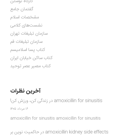
کارگاه نوشتن
گفتمان جامع
مشخصات اسلام
نشست‌های کلامی
سازمان تبلیغات تهران
سازمان تبلیغات قم
کتاب پسا اسلامیسم
کتاب ساکن خیابان ایران
کتاب مصیر عصر توحید
آخرین نظرات
amoxicillin for sinusitis
در
زندگی کن، ورزش کن!
۱۶ مرداد ۱۴۰۵
amoxicillin for sinusitis amoxicillin for sinusitis
amoxicillin kidney side effects
در
حاکمیت نوین بر