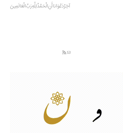
آخِرُدَعْوَانا‌أَنِ‌الْحَمْدُ‌‌‌لِلَّهِ‌رَبِّ‌الْعَالَمِينَ