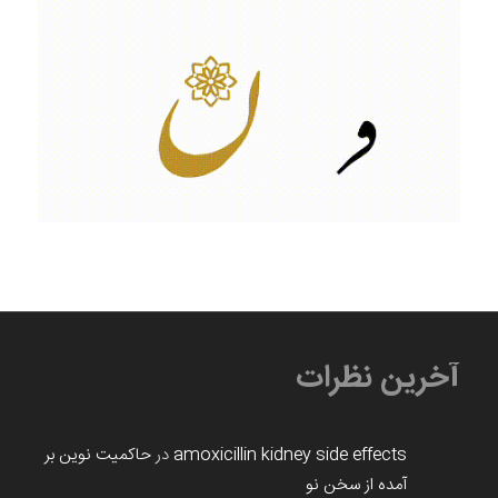
آخرین نظرات
amoxicillin kidney side effects
در
حاکمیت نوین بر
آمده از سخن نو