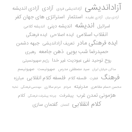
آزاداندیشی
آزادی
آزادی اندیشه
آزاداندیشی فردی
استثمار
استراتژی های جهان کفر
آزادی عقیده
آزادی بیان
اندیشه
اندیشه دینی
اسرائیل
اندیشه کلامی
انقلاب اسلامی
ایده اصلاحی
ایده فرهنگی
ایده فرهنگی مادر
جبهه دشمن
تعریف آزاداندیشی
حمیدرضا شب بویی
ذهن جامعه
رهبری
روح توحید نفی عبودیت غیر خدا
رژیم صهیونسیتی
سید مصطفی مدرس
صهیونیست
صهیونیسم
ساکن خیابان ایران
فرهنگ
فلسفه کلام انقلابی
مبارزه
فلسفه کلام
فطرت
مدرنیته
مردم
محسن حسام مظاهری
مردم سالاری
نخبه
مهندسی فرهنگی
هژمونی تمدن غرب
کلام
پیشرفت
چرخه پیشرفت فرهنگی
کلام انقلابی
گفتمان سازی
گفتمان