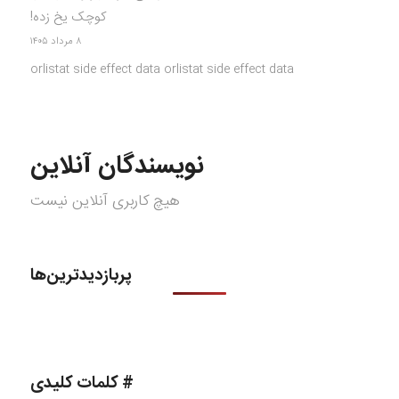
کوچک یخ زده!
۸ مرداد ۱۴۰۵
orlistat side effect data orlistat side effect data
نویسندگان آنلاین
هیچ کاربری آنلاین نیست
پربازدیدترین‌ها
# کلمات کلیدی