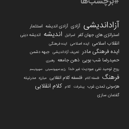
#برچسب‌ها
آزاداندیشی
آزادی
استثمار
آزادی اندیشه
اندیشه
استراتژی های جهان کفر
اندیشه دینی
اسرائیل
انقلاب اسلامی
ایده اصلاحی
ایده فرهنگی
ایده فرهنگی مادر
جبهه دشمن
تعریف آزاداندیشی
حمیدرضا شب بویی
ذهن جامعه
رهبری
روح توحید نفی عبودیت غیر خدا
رژیم صهیونسیتی
صهیونیسم
فرهنگ
فلسفه کلام انقلابی
مدرنیته
مبارزه
فلسفه کلام
کلام انقلابی
هژمونی تمدن غرب
کلام
پیشرفت
گفتمان سازی