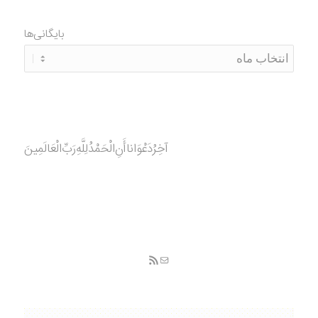
بایگانی‌ها
آخِرُدَعْوَانا‌أَنِ‌الْحَمْدُ‌‌‌لِلَّهِ‌رَبِّ‌الْعَالَمِينَ