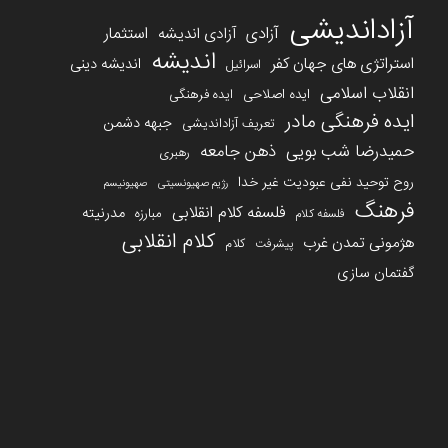
آزاداندیشی
آزادی
استثمار
آزادی اندیشه
اندیشه
استراتژی های جهان کفر
اندیشه دینی
اسرائیل
انقلاب اسلامی
ایده اصلاحی
ایده فرهنگی
ایده فرهنگی مادر
جبهه دشمن
تعریف آزاداندیشی
حمیدرضا شب بویی
ذهن جامعه
رهبری
روح توحید نفی عبودیت غیر خدا
رژیم صهیونسیتی
صهیونیسم
فرهنگ
فلسفه کلام انقلابی
مدرنیته
مبارزه
فلسفه کلام
کلام انقلابی
هژمونی تمدن غرب
کلام
پیشرفت
گفتمان سازی