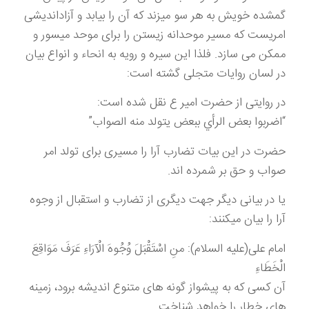
گمشده خویش به هر سو میزند که آن را بیابد و آزاداندیشی
امریست که مسیر موحدانه زیستن را برای موحد میسور و
ممکن می سازد. فلذا این سیره و رویه به انحاء و انواع بیان
در لسان روایات متجلی گشته است:
در روایتی از حضرت امیر ع نقل شده است:
“اضربوا بعض الرأي ببعض يتولد منه الصواب”
حضرت در این بیات تضارب آرا را مسیری برای تولد امر
صواب و حق بر شمرده اند.
یا در بیانی دیگر جهت دیگری از تضارب و استقبال از وجوه
آرا را بیان میکنند:
امام علی(علیه السلام): منِ اسْتَقْبَلَ وُجُوهَ الْآرَاءِ عَرَفَ مَوَاقِعَ
الْخَطَاءِ
آن کسی که به پیشواز گونه های متنوع اندیشه برود، زمینه
های خطار را خواهد شناخت.