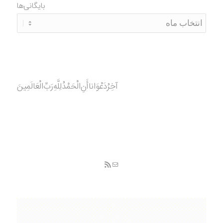
بایگانی‌ها
آخِرُدَعْوَانا‌أَنِ‌الْحَمْدُ‌‌‌لِلَّهِ‌رَبِّ‌الْعَالَمِينَ