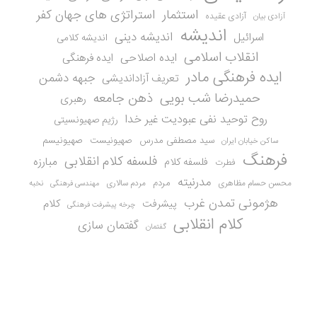
استثمار
استراتژی های جهان کفر
آزادی عقیده
آزادی بیان
اندیشه
اندیشه دینی
اسرائیل
اندیشه کلامی
انقلاب اسلامی
ایده اصلاحی
ایده فرهنگی
ایده فرهنگی مادر
جبهه دشمن
تعریف آزاداندیشی
حمیدرضا شب بویی
ذهن جامعه
رهبری
روح توحید نفی عبودیت غیر خدا
رژیم صهیونسیتی
سید مصطفی مدرس
صهیونیست
صهیونیسم
ساکن خیابان ایران
فرهنگ
فلسفه کلام انقلابی
مبارزه
فلسفه کلام
فطرت
مدرنیته
مردم
محسن حسام مظاهری
مردم سالاری
نخبه
مهندسی فرهنگی
هژمونی تمدن غرب
کلام
پیشرفت
چرخه پیشرفت فرهنگی
کلام انقلابی
گفتمان سازی
گفتمان