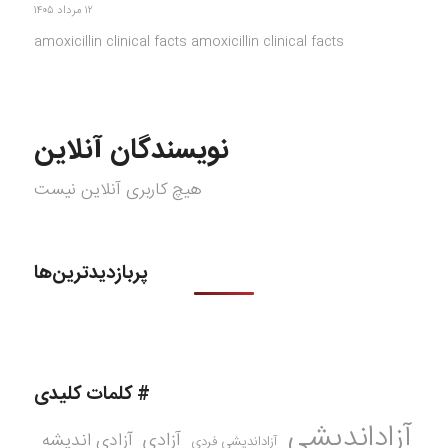
۱۲ مرداد ۱۴۰۵
amoxicillin clinical facts amoxicillin clinical facts
نویسندگان آنلاین
هیچ کاربری آنلاین نیست
پربازدیدترین‌ها
# کلمات کلیدی
آزاداندیشی
آزادی
آزادی اندیشه
آزاداندیشی فردی