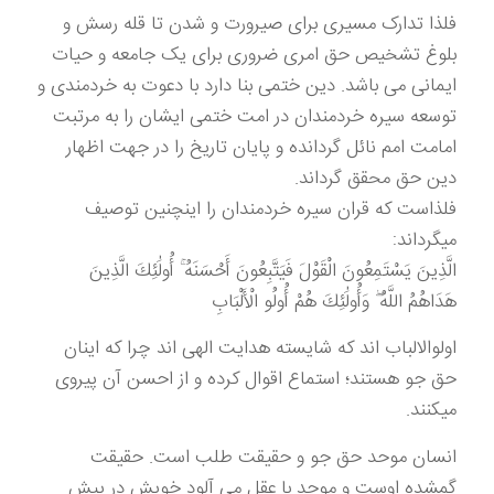
فلذا تدارک مسیری برای صیرورت و شدن تا قله رسش و
بلوغ تشخیص حق امری ضروری برای یک جامعه و حیات
ایمانی می باشد. دین ختمی بنا دارد با دعوت به خردمندی و
توسعه سیره خردمندان در امت ختمی ایشان را به مرتبت
امامت امم نائل گردانده و پایان تاریخ را در جهت اظهار
دین حق محقق گرداند.
فلذاست که قران سیره خردمندان را اینچنین توصیف
میگرداند:
الَّذِينَ يَسْتَمِعُونَ الْقَوْلَ فَيَتَّبِعُونَ أَحْسَنَهُ ۚ أُولَٰئِكَ الَّذِينَ
هَدَاهُمُ اللَّهُ ۖ وَأُولَٰئِكَ هُمْ أُولُو الْأَلْبَابِ
اولوالالباب اند که شایسته هدایت الهی اند چرا که اینان
حق جو هستند؛ استماع اقوال کرده و از احسن آن پیروی
میکنند.
انسان موحد حق جو و حقیقت طلب است. حقیقت
گمشده اوست و موحد با عقل می آلود خویش در پیش