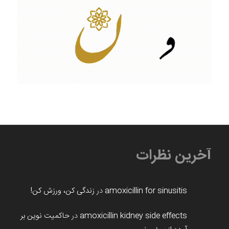
آخرین نظرات
amoxicillin for sinusitis
در
زندگی کن، ورزش کن!
amoxicillin kidney side effects
در
حاکمیت نوین بر