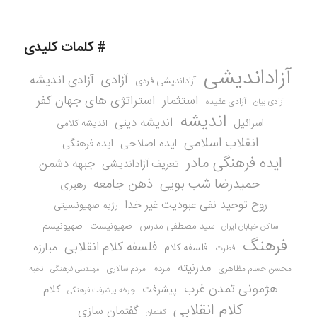
# کلمات کلیدی
آزاداندیشی
آزادی
آزادی اندیشه
آزاداندیشی فردی
استثمار
استراتژی های جهان کفر
آزادی عقیده
آزادی بیان
اندیشه
اندیشه دینی
اسرائیل
اندیشه کلامی
انقلاب اسلامی
ایده اصلاحی
ایده فرهنگی
ایده فرهنگی مادر
جبهه دشمن
تعریف آزاداندیشی
حمیدرضا شب بویی
ذهن جامعه
رهبری
روح توحید نفی عبودیت غیر خدا
رژیم صهیونسیتی
سید مصطفی مدرس
صهیونیست
صهیونیسم
ساکن خیابان ایران
فرهنگ
فلسفه کلام انقلابی
مبارزه
فلسفه کلام
فطرت
مدرنیته
مردم
محسن حسام مظاهری
مردم سالاری
نخبه
مهندسی فرهنگی
هژمونی تمدن غرب
کلام
پیشرفت
چرخه پیشرفت فرهنگی
کلام انقلابی
گفتمان سازی
گفتمان