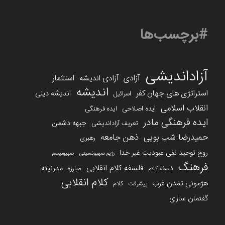
#برچسب‌ها
آزاداندیشی
آزادی
استثمار
آزادی اندیشه
اندیشه
استراتژی های جهان کفر
اندیشه دینی
اسرائیل
انقلاب اسلامی
ایده اصلاحی
ایده فرهنگی
ایده فرهنگی مادر
جبهه دشمن
تعریف آزاداندیشی
حمیدرضا شب بویی
ذهن جامعه
رهبری
روح توحید نفی عبودیت غیر خدا
رژیم صهیونسیتی
صهیونیسم
فرهنگ
فلسفه کلام انقلابی
مدرنیته
مبارزه
فلسفه کلام
کلام انقلابی
هژمونی تمدن غرب
کلام
پیشرفت
گفتمان سازی