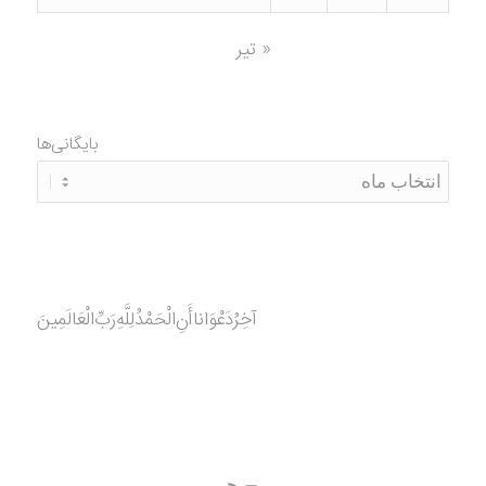
« تیر
بایگانی‌ها
آخِرُدَعْوَانا‌أَنِ‌الْحَمْدُ‌‌‌لِلَّهِ‌رَبِّ‌الْعَالَمِينَ