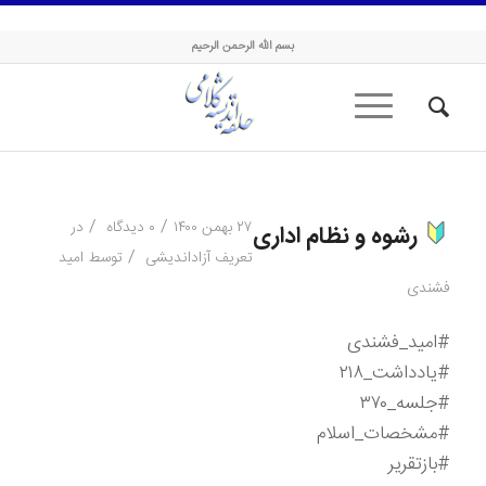
حلقه اندیشه کلامی
بسم الله الرحمن الرحیم
/
/
۲۷ بهمن ۱۴۰۰
۰ دیدگاه
در
رشوه و نظام اداری
/
تعریف آزاداندیشی
توسط
امید
فشندی
#امید_فشندی
#یادداشت_۲۱۸
#جلسه_۳۷۰
#مشخصات_اسلام
#بازتقریر