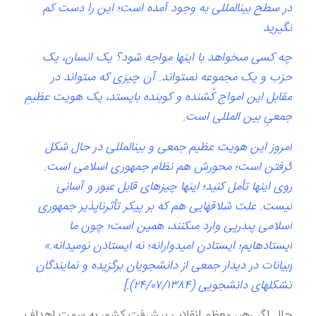
در سطح بين‏المللى به وجود آمده است؛ اين را دست كم
نگيريد
چه کسی مى‏خواهد با اين‏ها مواجه شود؟ يک انسان، يک
حزب و يک مجموعه نمى‏تواند. آن چيزى كه مى‏تواند در
مقابل اين امواج كُشنده و كوبنده بايستد، يک هويت عظيمِ
جمعىِ بين‏ المللى است.
امروز اين هويت عظيم جمعى و بين‏المللى در حال شكل
گرفتن است؛ محورش هم نظام جمهورى اسلامى است.
روى اين‏ها تأمل كنيد؛ اين‏ها چيزهاى قابل عبور و آسانی
نيست. علت شلاق‏هايى هم كه بر پيكر تأثرناپذير جمهورى
اسلامى پى‏درپى وارد مى‏كنند، همين است؛ چون ما
ايستاده‏ايم؛ ايستادن اميدوارانه؛ نه ايستادن نوميدانه.»
[بيانات در ديدار جمعى از دانشجويان برگزيده و نمايندگان
تشكل‏هاى دانشجويى (۲۴/۰۷/۱۳۸۴).]
حال اگر رهبر معظم انقلاب پیشرفت کشور به سمت اهداف