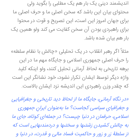
اندیشمند دینی یک بار هم یک مطلبی را بگوید ولی
محتوای بیان این باشد که سخن اصلی ما و حرف اصلی ما
برای جهان امروز این است، این تصریح و قوت در محتوا
برای راهبردی بودن آن سخن کفایت می کند ولو همین یک
بار هم بیان شده باشد.
مثلاً اگر رهبر انقلاب در یک تحلیلی «چالش با نظام سلطه»
را حرف اصلی جمهوری اسلامی و جایگاه مهم ما در این
برهه تاریخی به لحاظ آرمانی تحلیل کنند، ولو اینکه کلید
واژه دیگر توسط ایشان تکرار نشود، خود نشانگر این است
که چقدر وزن راهبردی این اندیشه نزد ایشان بالاست.
«در نگاه آرمانى، جايگاه ما از لحاظ ديد تاريخى و جغرافيايى
و جغرافياىِ سياسى كجاست؟ ما به‌عنوان ايرانِ جمهورى
اسلامى، حرفمان در دنيا چيست؟ در جمله‌ای كوتاه، جاى ما
به چالش كشيدن زشتى‏ها و سختى‏ها و دردمندى‏هايى است كه
از سلطۀ زر و زور و حاكميت فساد مالى و قدرت، در دنيا و