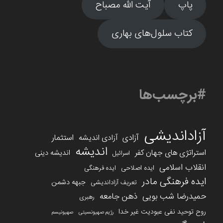
پاپ
آیت الله مصباح
کتاب سلول‌های بهاری
#برچسب‌ها
آزاداندیشی
آزادی
استثمار
آزادی اندیشه
اندیشه
استراتژی های جهان کفر
اندیشه دینی
اسرائیل
انقلاب اسلامی
ایده اصلاحی
ایده فرهنگی
ایده فرهنگی مادر
جبهه دشمن
تعریف آزاداندیشی
حمیدرضا شب بویی
ذهن جامعه
رهبری
روح توحید نفی عبودیت غیر خدا
رژیم صهیونسیتی
صهیونیسم