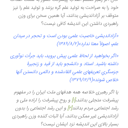
خود را به صراحت به تولید علم گره بزنند و تولید علم را نیز
متوقف بر آزاداندیشی بدانند، آیا همین سخن برای وزن
راهبردی داشتن این اندیشه کافی نیست؟
«آزاداندیشی خاصیت علمی بودن است و تحجر در میدان
علم، اصولاً معنا ندارد»(۱۳۸۹/۸/۲)
«اگر بخواهيد از لحاظ علمى پيش برويد، بايد جرأت نوآورى
داشته باشيد. استاد و دانشجو بايد از قيد و زنجيرۀ
جزمى‏گرىِ‏ تعريفهاى علمىِ القاءشده و دائمى دانستن آن‏ها
خلاص شوند»(۱۳۷۹/۱۲/۹)
یا اگر رهبری خلاصه همه هدفهای ملت ایران را در مفهوم
پیشرفت متجلی بدانند،
[۱]
و روح پیشرفت را اراده ملی و
رشد اجتماعی مردم بدانند
[۲]
و این رشد اجتماعی را بدون
آزاداندیشی غیر ممکن بدانند، آیا اثبات کننده وزن راهبردی
بسیار بالای این اندیشه نزد ایشان نیست؟