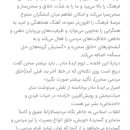
فرهنگ را بالا می‌برد و ما را به شدّت خلاق و سخن‌ساز و
سخن‌سرا می‌کند و امکان تفاهم میان کنشگران متنوع
عرصۀ فرهنگ را افزون‌تر نموده، آهنگ هماهنگی و امید به
همگرایی را به‌خوبی می‌نوازد و ظرفیت‌های بی‌پایان ذهنی و
عاطفی خلاقیّت‌های مردمی را فعال می‌کند و به
آبشخورهای «خلق سخن» و «گسترش گزینه‌های حل
مسأله» اضافه می‌کند.
دربارۀ این قاعده ـ لزوم ایدۀ مادر ـ باید بیشتر سخن گفت.
دریغ است روی نکته‌ای که در خط آخر بند قبلی آمد(خلق
مردمی سخن)، تأکید بیشتر صورت نگیرد؛
اصرار بر ایدۀ مادر برخاسته از نقش سرنوشت ساز،
حیات‌بخش و رویش‌آفرین «اراده» در حیات فردی و
«اجتماعی» بشر نیز هست.
انقلاب اسلامی به خاطر نگاه مردم‌سالارانۀ عمیق و کاملاً
متمایز و گستردۀ خویش، خلق انواع بصیرت را نیز مردمی و
گسترده می‌خواهد و از آنجا که توان تولید قیام مردمی را