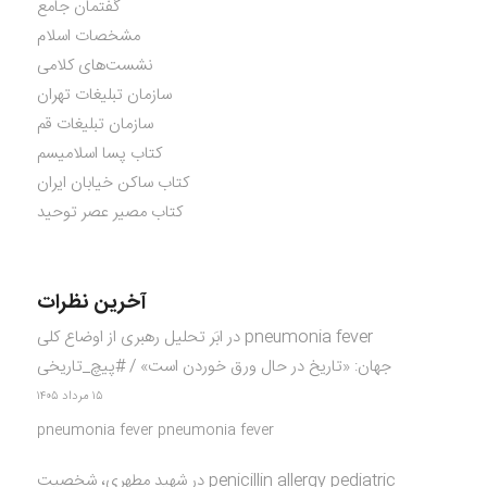
گفتمان جامع
مشخصات اسلام
نشست‌های کلامی
سازمان تبلیغات تهران
سازمان تبلیغات قم
کتاب پسا اسلامیسم
کتاب ساکن خیابان ایران
کتاب مصیر عصر توحید
آخرین نظرات
pneumonia fever
در
ابَر تحلیل رهبری از اوضاع کلی
جهان: «تاریخ در حال ورق خوردن است» / #پیچ_تاریخی
۱۵ مرداد ۱۴۰۵
pneumonia fever pneumonia fever
penicillin allergy pediatric
در
شهید مطهری، شخصیت