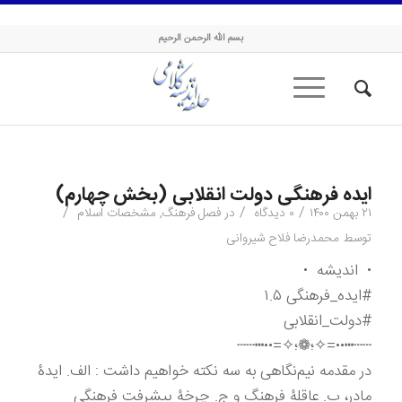
حلقه اندیشه کلامی
بسم الله الرحمن الرحیم
ایده فرهنگی دولت انقلابی (بخش چهارم)
/
/
/
۲۱ بهمن ۱۴۰۰
۰ دیدگاه
در
فصل فرهنگ
,
مشخصات اسلام
توسط
محمدرضا فلاح شیروانی
• اندیشه •
#ایده_فرهنگی ۱.۵
#دولت_انقلابی
┄┄┅••=✧؛❁؛✧=••┅┄┄
در مقدمه نیم‌نگاهی به سه نکته خواهیم داشت : الف. ایدۀ
مادر، ب. عاقلۀ فرهنگ و ج. چرخۀ پیشرفت فرهنگی