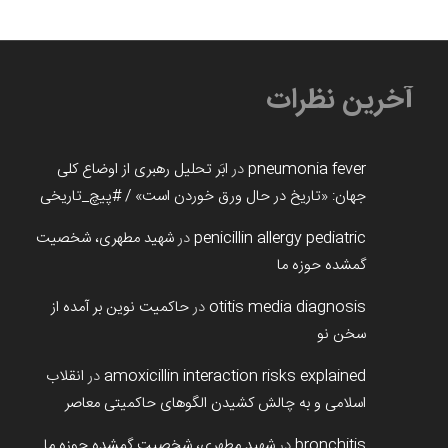
آخرین نظرات
pneumonia fever
در
ابَر تحلیل رهبری از اوضاع کلی
جهان: «تاریخ در حال ورق خوردن است» / #پیچ_تاریخی
penicillin allergy pediatric
در
شهید مطهری، شخصیت
گمشده حوزه ما
otitis media diagnosis
در
حاکمیت نوین بر آمده از
سخن نو
amoxicillin interaction risks explained
در
انقلاب
اسلامی و به چالش کشیدن الگوهای حاکمیتی معاصر
bronchitis
در
شهید مطهری، شخصیت گمشده حوزه ما