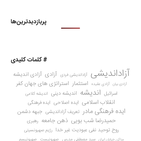
پربازدیدترین‌ها
# کلمات کلیدی
آزاداندیشی
آزادی
آزادی اندیشه
آزاداندیشی فردی
استثمار
استراتژی های جهان کفر
آزادی عقیده
آزادی بیان
اندیشه
اندیشه دینی
اسرائیل
اندیشه کلامی
انقلاب اسلامی
ایده اصلاحی
ایده فرهنگی
ایده فرهنگی مادر
جبهه دشمن
تعریف آزاداندیشی
حمیدرضا شب بویی
ذهن جامعه
رهبری
روح توحید نفی عبودیت غیر خدا
رژیم صهیونسیتی
سید مصطفی مدرس
صهیونیست
صهیونیسم
ساکن خیابان ایران