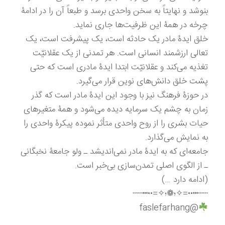
بنوشد و نهایتاً به سخن واحدی برسد و طبعاً آن را در ادامۀ
چرخه در همۀ این ظرفیت‌ها جاری نماید.
خلق ایدۀ مادر یک حادثه است، یک پیشرفت است، یک
تعالی ارزشمند انسانی است. هر تمدنی از یک عقلانیّت
تغذیه می‌کند و عقلانیّت ابتدا ایدۀ مادری است که حتی
پشت خلق دانش‌های نوین قرار می‌گیرد.
در حوزۀ فرهنگ نیز با وجود این ایدۀ مادر است که گذر
زمان به چشم یک سرمایه دیده می‌شود و همۀ متغیرهای
حیات بشری را از روح واحدی متأثر نموده پیکرۀ واحدی را
به نمایش می‌گذارد.
جامعه‌ای که به ایدۀ مادر نمی‌اندیشد ـ ولو جامعۀ نخبگانی
ـ از الگوی اصلی تمدن‌سازی بی‌خبر است.
(ادامه دارد …)
┄┄┅••=✧؛❁؛✧=••┅┄┄
@faslefarhang