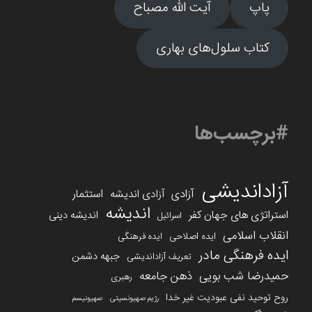
پاپ
آیت الله مصباح
کتاب سلول‌های بهاری
#برچسب‌ها
آزاداندیشی
آزادی
استثمار
آزادی اندیشه
اندیشه
استراتژی های جهان کفر
اندیشه دینی
اسرائیل
انقلاب اسلامی
ایده اصلاحی
ایده فرهنگی
ایده فرهنگی مادر
جبهه دشمن
تعریف آزاداندیشی
حمیدرضا شب بویی
ذهن جامعه
رهبری
روح توحید نفی عبودیت غیر خدا
رژیم صهیونسیتی
صهیونیسم