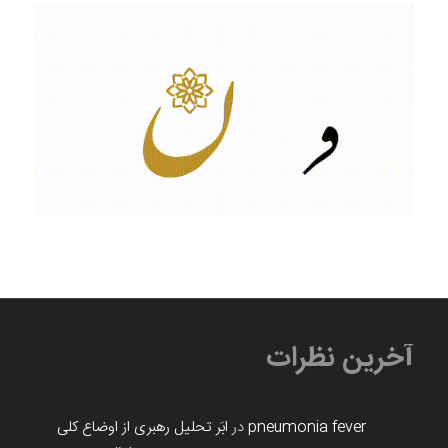
آخرین نظرات
pneumonia fever
در
ابَر تحلیل رهبری از اوضاع کلی