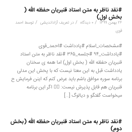
#نقد ناظر به متن استاد قنبریان حفظه الله (
بخش اول)
/
/
/
۲۶ بهمن ۱۳۹۹
۰ دیدگاه
در
تعریف آزاداندیشی
توسط
احمد
قوی
#مشخصات_اسلام #یادداشت #احمد_قوی
#یادداشت_۹۴ #جلسه_۳۶۵ #نقد ناظر به متن استاد
قنبریان حفظه الله ( بخش اول) اما همه ی سخنان
یادداشت قبل به این معنا نیست که با پخش این مدلی
برنامه سوره موافق باشم باید عرض کنم که اینن فرمایش ح
قنبریان هم قابل پذیرش نیست: ۱️⃣ اگر این برنامه
میخواست گفتگو و دیالوگ […]
#نقد ناظر به متن استاد قنبریان حفظه الله (بخش
دوم)