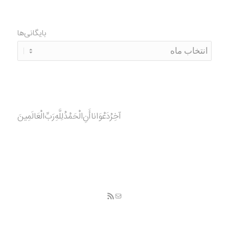
بایگانی‌ها
آخِرُدَعْوَانا‌أَنِ‌الْحَمْدُ‌‌‌لِلَّهِ‌رَبِّ‌الْعَالَمِينَ