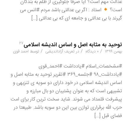
عدالت مهم است؟ آیا صرفا جلوگیری از ظلم به بندگان
است؟
استاد : اگر بی عدالتی باشد مردم #انس می
گیرند با بی عدالتی و جامعه ای که بی عدالتی […]
۲۷
توحید به مثابه اصل و اساس اندیشه اسلامی
/
/
/
بهمن ۱۳۹۹
۰ دیدگاه
در
تعریف آزاداندیشی
توسط
احمد قوی
#مشخصات_اسلام #یادداشت #احمد_قوی
#یادداشت_۹۸ #جلسه_۳۶۹ #تقریر توحید به مثابه اصل و
اساس اندیشه اسلامی در خود دارای دو سویه ی تنزیهی و
تشبیهی است که به عنوان پشتیبان دو بال مبارزه و
پیشرفت قلمداد می شوند. شاید سخت ترین کار برای امت
حزب الله برقراری توازن بین این دو سویه باشد. طبیعتا در
فضای قبل […]