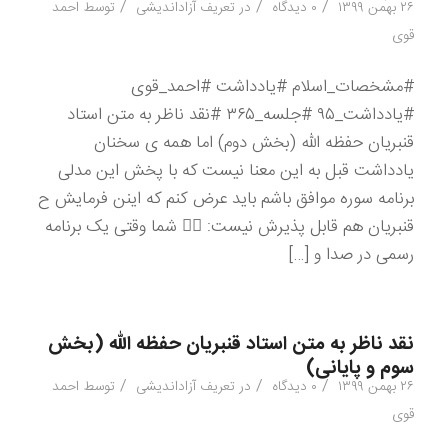
/
/
/
۲۶ بهمن ۱۳۹۹
۰ دیدگاه
در
تعریف آزاداندیشی
توسط
احمد
قوی
#مشخصات_اسلام #یادداشت #احمد_قوی
#یادداشت_۹۵ #جلسه_۳۶۵ #نقد ناظر به متن استاد
قنبریان حفظه الله (بخش دوم) اما همه ی سخنان
یادداشت قبل به این معنا نیست که با پخش این مدلی
برنامه سوره موافق باشم باید عرض کنم که اینن فرمایش ح
قنبریان هم قابل پذیرش نیست: ۲️⃣ شما وقتی یک برنامه
رسمی در صدا و […]
نقد ناظر به متن استاد قنبریان حفظه الله (بخش
سوم و پایانی)
/
/
/
۲۶ بهمن ۱۳۹۹
۰ دیدگاه
در
تعریف آزاداندیشی
توسط
احمد
قوی