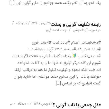
يك نحو به آن نظر بكند، همه جوامع را. ملى گرايى اين […]
/
/
۲۵ بهمن ۱۳۹۹
۰ دیدگاه
رابطه تکلیف گرایی و بعثت
/
در
تعریف آزاداندیشی
توسط
احمد قوی
#مشخصات_اسلام #یادداشت #احمد_قوی
#یادداشت_۸۸ #جلسه_۳۵۳ گونه یادداشت :
#تایید_تکمیل
رابطه تکلیف گرایی و بعثت اگر مبعوث
شویم آن گاه دیگر تبلیغ نه تنها ما را به کلفت نخواهد
انداخت بلکه نحوه و کیفیت تبلیغ ما هم به مراتب ارتقا
خواهد یافت. با این سخن حتما موافقم! اما شاید بتوان
گفت افرادی که بر اساس […]
/
/
۲۳ بهمن ۱۳۹۹
۰ دیدگاه
در
عقل جمعی یا ناب گرایی ؟