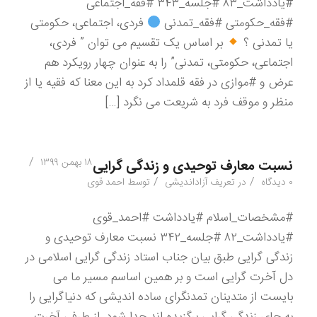
#یادداشت_۸۳ #جلسه_۳۴۳ #فقه_اجتماعی
#فقه_حکومتی #فقه_تمدنی
فردی، اجتماعی، حکومتی
یا تمدنی ؟
بر اساس یک تقسیم می توان ” فردی،
اجتماعی، حکومتی، تمدنی” را به عنوان چهار رویکرد هم
عرض و #موازی در فقه قلمداد کرد به این معنا که فقیه یا از
منظر و موقف فرد به شریعت می نگرد […]
/
۱۸ بهمن ۱۳۹۹
نسبت معارف توحیدی و زندگی گرایی
/
/
۰ دیدگاه
در
تعریف آزاداندیشی
توسط
احمد قوی
#مشخصات_اسلام #یادداشت #احمد_قوی
#یادداشت_۸۲ #جلسه_۳۴۲ نسبت معارف توحیدی و
زندگی گرایی طبق بیان جناب استاد زندگی گرایی اسلامی در
دل آخرت گرایی است و بر همین اساسم مسیر ما می
بایست از متدینان تمدنگرای ساده اندیشی که دنیاگرایی را