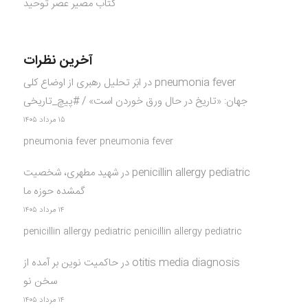
کتاب مصیر عصر توحید
آخرین نظرات
pneumonia fever
در
ابَر تحلیل رهبری از اوضاع کلی
جهان: «تاریخ در حال ورق خوردن است» / #پیچ_تاریخی
۱۵ مرداد ۱۴۰۵
pneumonia fever pneumonia fever
penicillin allergy pediatric
در
شهید مطهری، شخصیت
گمشده حوزه ما
۱۴ مرداد ۱۴۰۵
penicillin allergy pediatric penicillin allergy pediatric
otitis media diagnosis
در
حاکمیت نوین بر آمده از
سخن نو
۱۴ مرداد ۱۴۰۵