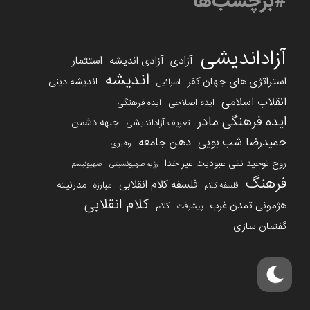
#برچسب‌ها
آزاداندیشی
آزادی
استثمار
آزادی اندیشه
اندیشه
استراتژی های جهان کفر
اندیشه دینی
اسرائیل
انقلاب اسلامی
ایده اصلاحی
ایده فرهنگی
ایده فرهنگی مادر
جبهه دشمن
تعریف آزاداندیشی
حمیدرضا شب بویی
ذهن جامعه
رهبری
روح توحید نفی عبودیت غیر خدا
رژیم صهیونسیتی
صهیونیسم
فرهنگ
فلسفه کلام انقلابی
مدرنیته
مبارزه
فلسفه کلام
کلام انقلابی
هژمونی تمدن غرب
کلام
پیشرفت
گفتمان سازی