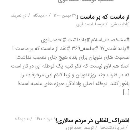
/
/
۲۷ بهمن ۱۴۰۰
۰ دیدگاه
در
تعریف
از ماست که بر ماست !
/
آزاداندیشی
توسط
احمد قوی
#مشخصات_اسلام #یادداشت #احمد_قوی
#یادداشت_۹۷ #جلسه_۳۶۹ #نقد از ماست که بر ماست !
صحبت های نقویان برای بنده هیچ جای تعجب نداشت.
اصلا هم لازم نیست که فکر کنیم یک توطئه ای در کار است
که در ظرف چند روز نقویان و زیبا کلام این مزخرفات را
بلغور کنند. توطئه اصلی وادادگی حوزه های علمیه است!
[…]
/
۹ مرداد ۱۴۰۰
۰ دیدگاه
اشتراک_لفظی در مردم سالاری!
/
/
در
یادداشت‌ها
توسط
احمد قوی