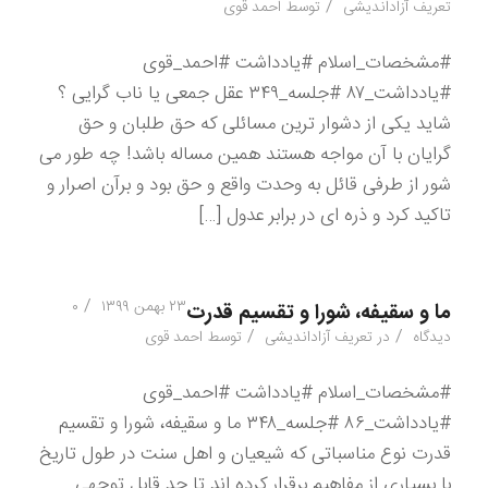
/
تعریف آزاداندیشی
توسط
احمد قوی
#مشخصات_اسلام #یادداشت #احمد_قوی
#یادداشت_۸۷ #جلسه_۳۴۹ عقل جمعی یا ناب گرایی ؟
شاید یکی از دشوار ترین مسائلی که حق طلبان و حق
گرایان با آن مواجه هستند همین مساله باشد! چه طور می
شور از طرفی قائل به وحدت واقع و حق بود و برآن اصرار و
تاکید کرد و ذره ای در برابر عدول […]
/
۲۳ بهمن ۱۳۹۹
۰
ما و سقیفه، شورا و تقسیم قدرت
/
/
دیدگاه
در
تعریف آزاداندیشی
توسط
احمد قوی
#مشخصات_اسلام #یادداشت #احمد_قوی
#یادداشت_۸۶ #جلسه_۳۴۸ ما و سقیفه، شورا و تقسیم
قدرت نوع مناسباتی که شیعیان و اهل سنت در طول تاریخ
با بسیاری از مفاهیم برقرار کرده اند تا حد قابل توجهی