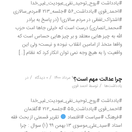
#یادداشت #روح_توحید_نفی_عبودیت_غیر_خدا
#احمد_قوی #یادداشت_۵۶ #جلسه_۲۱۳ #مردم_سالاری
#اشتراک_لفظی در مردم سالاری! (در پاسخ به برادر
#محمد_انصاری) درست است که خیلی جاها امت حزب
الله به چیز هایی معتقد و بر چیز هایی حساس است که
واقعا متخذ از امامین انقلاب نبوده و نیست؛ ولی این
واقعیت را به هیچ وجه نمی توان انکار کرد که نظام […]
/
/
۹ مرداد ۱۴۰۰
۰ دیدگاه
در
چرا عدالت مهم است؟
/
یادداشت‌ها
توسط
احمد قوی
#یادداشت #روح_توحید_نفی_عبودیت_غیر_خدا
#احمد_قوی #یادداشت_۵۵ #جلسه_۲۱۲ #گفتمان
#فرهنگ #سیاست #اقتصاد
تقریر قسمتی از بحث فقه
استاد #سید_علی_موسوی ۱۳ بهمن ۹۹ (۱) سوال : چرا