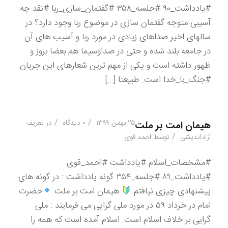
#یادداشت_۹۰ #جلسه_۳۵۸ #گفتمان_سازی_ربا #نقد چه
آسیبی متوجه گفتمان سازی در موضوع ربا وجود دارد؟ در
سالهای اخیر صداهای زیادی در مورد ربا و آسیب های آن
در جامعه بلند شده و حتی در صداوسیما هم بعضا بروز و
ظهور داشته است و یکی از مهم ترین شعارهای این جریان
#جنگ_با_خدا است. طبیعتا […]
/
/
۲۵ بهمن ۱۳۹۹
۰ دیدگاه
در
تعریف
هیمان امت بر ملت
/
آزاداندیشی
توسط
احمد قوی
#مشخصات_اسلام #یادداشت #احمد_قوی
#یادداشت_۸۹ #جلسه_۳۵۴ گونه یادداشت : در گونه های
پیشنهادی چیزی نیافتم
هیمان امت بر ملت
حضرت
امام در خرداد ۵۹ در مورد ملی گرایی می فرمایند : ملى
گرايى بر خلاف اسلام است. اسلام آمده است كه همه را