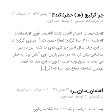
/
/
۲۶ بهمن ۱۳۹۹
۰ دیدگاه
چرا گرگیج (ها) خطرناکند؟!
/
در
تعریف آزاداندیشی
توسط
احمد قوی
#مشخصات_اسلام #یادداشت #احمد_قوی #یادداشت_۹۱
#جلسه_۳۶۰ چرا گرگیج (ها) خطرناکند؟! مولوی گرگیج که
در این چند سال اخیر حواشی کمی نداشته این بار نیز
سخنانی بیان کرد که در حکم بنزین روی آتش بود. به نظر
می رسد به هیچ وجه نباید از وی با این مبنا که قصد
توهین نداشته دفاع کرد چرا که اگر […]
/
/
۲۵ بهمن ۱۳۹۹
۰ دیدگاه
در
تعریف
گفتمان_سازی_ربا
/
آزاداندیشی
توسط
احمد قوی
#مشخصات_اسلام #یادداشت #احمد_قوی