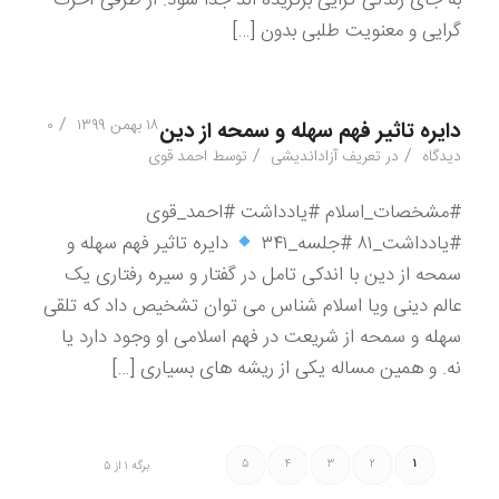
به جای زندگی گرایی برگزیده اند جدا شود. از طرفی آخرت
گرایی و معنویت طلبی بدون […]
/
۱۸ بهمن ۱۳۹۹
۰
دایره تاثیر فهم سهله و سمحه از دین
/
/
دیدگاه
در
تعریف آزاداندیشی
توسط
احمد قوی
#مشخصات_اسلام #یادداشت #احمد_قوی
#یادداشت_۸۱ #جلسه_۳۴۱
دایره تاثیر فهم سهله و
سمحه از دین با اندکی تامل در گفتار و سیره رفتاری یک
عالم دینی ویا اسلام شناس می توان تشخیص داد که تلقی
سهله و سمحه از شریعت در فهم اسلامی او وجود دارد یا
نه. و همین مساله یکی از ریشه های بسیاری […]
۵
۴
۳
۲
۱
برگه ۱ از ۵