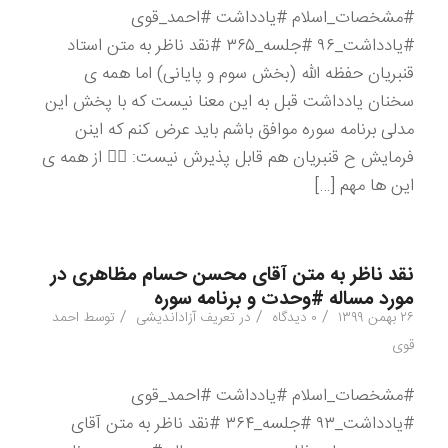
#مشخصات_اسلام #یادداشت #احمد_قوی
#یادداشت_۹۶ #جلسه_۳۶۵ #نقد ناظر به متن استاد
قنبریان حفظه الله (بخش سوم و پایانی) اما همه ی
سخنان یادداشت قبل به این معنا نیست که با پخش این
مدلی برنامه سوره موافق باشم باید عرض کنم که اینن
فرمایش ح قنبریان هم قابل پذیرش نیست: ۳️⃣ از همه ی
این ها مهم […]
نقد ناظر به متن آقای محسن حسام مظاهری در
مورد مساله #وحدت و برنامه سوره
/
/
/
۲۶ بهمن ۱۳۹۹
۰ دیدگاه
در
تعریف آزاداندیشی
توسط
احمد
قوی
#مشخصات_اسلام #یادداشت #احمد_قوی
#یادداشت_۹۳ #جلسه_۳۶۴ #نقد ناظر به متن آقای