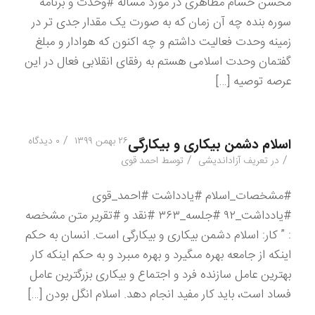
محسن حسام مظاهری در مورد مساله #وحدت و برنامه
سوره بنده چه آن زمان که به صورت یک مقدار جدی تر در
زمینه وحدت فعالیت داشتم و چه اکنون که هوادار و مبلغ
گفتمان وحدت اسلامی هستم به رفقای انقلابی فعال در این
عرصه توصیه […]
/
۲۶ بهمن ۱۳۹۹
۰ دیدگاه
اسلام دشمن بيكارى و بيكارگى
/
/
در
تعریف آزاداندیشی
توسط
احمد قوی
#مشخصات_اسلام #یادداشت #احمد_قوی
#یادداشت_۹۲ #جلسه_۳۶۳ #نقد و #تقریر متن مشخصه
: ” كار: اسلام دشمن بيكارى و بيكارگى است. انسان به حكم
اينكه از جامعه بهره مى‏گيرد و بهره مى‏برد و به حكم اينكه كار
بهترين عامل سازنده فرد و اجتماع و بيكارى بزرگترين عامل
فساد است، بايد كار مفيد انجام دهد. اسلام انگل بودن […]