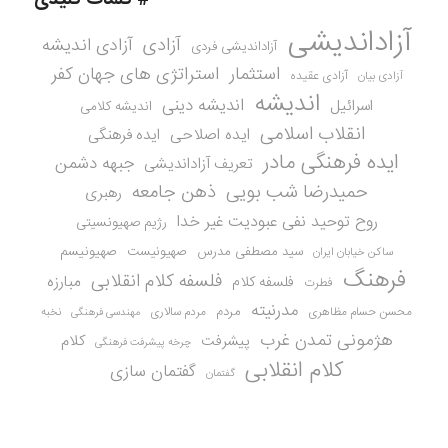
آزاداندیشی
آزادی
آزادی اندیشه
آزاداندیشی فردی
استثمار
استراتژی های جهان کفر
آزادی عقیده
آزادی بیان
اندیشه
اندیشه دینی
اسرائیل
اندیشه کلامی
انقلاب اسلامی
ایده اصلاحی
ایده فرهنگی
ایده فرهنگی مادر
جبهه دشمن
تعریف آزاداندیشی
حمیدرضا شب بویی
ذهن جامعه
رهبری
روح توحید نفی عبودیت غیر خدا
رژیم صهیونسیتی
سید مصطفی مدرس
صهیونیست
صهیونیسم
ساکن خیابان ایران
فرهنگ
فلسفه کلام انقلابی
مبارزه
فلسفه کلام
فطرت
مدرنیته
مردم
محسن حسام مظاهری
مردم سالاری
نخبه
مهندسی فرهنگی
هژمونی تمدن غرب
کلام
پیشرفت
چرخه پیشرفت فرهنگی
کلام انقلابی
گفتمان سازی
گفتمان