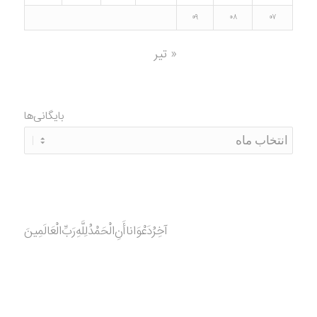
۰۹
۰۸
۰۷
« تیر
بایگانی‌ها
آخِرُدَعْوَانا‌أَنِ‌الْحَمْدُ‌‌‌لِلَّهِ‌رَبِّ‌الْعَالَمِينَ