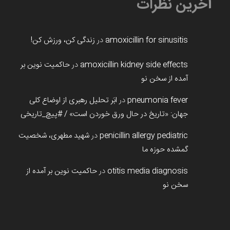
آخرین نظرات
amoxicillin for sinusitis
در
زندگی کن، ورزش کن!
amoxicillin kidney side effects
در
حاکمیت نوین بر
آمده از سخن نو
pneumonia fever
در
ابَر تحلیل رهبری از اوضاع کلی
جهان: «تاریخ در حال ورق خوردن است» / #پیچ_تاریخی
penicillin allergy pediatric
در
شهید مطهری، شخصیت
گمشده حوزه ما
otitis media diagnosis
در
حاکمیت نوین بر آمده از
سخن نو