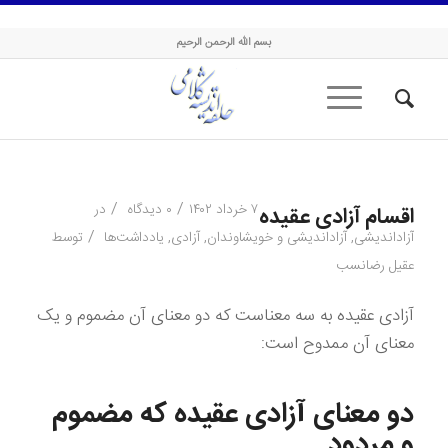
حلقه اندیشه کلامی
بسم الله الرحمن الرحیم
/
/
۷ خرداد ۱۴۰۲
۰ دیدگاه
در
اقسام آزادی عقیده
/
آزاداندیشی
,
آزاداندیشی و خویشاوندان
,
آزادی
,
یادداشت‌ها
توسط
عقیل رضانسب
آزادی عقیده به سه معناست که دو معنای آن مضموم و یک
معنای آن ممدوح است:
دو معنای آزادی عقیده که مضموم
و مردود