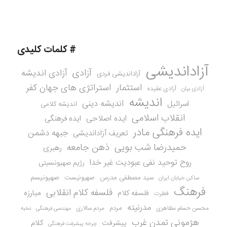
# کلمات کلیدی
آزاداندیشی
آزادی
آزادی اندیشه
آزاداندیشی فردی
استثمار
استراتژی های جهان کفر
آزادی عقیده
آزادی بیان
اندیشه
اندیشه دینی
اسرائیل
اندیشه کلامی
انقلاب اسلامی
ایده اصلاحی
ایده فرهنگی
ایده فرهنگی مادر
جبهه دشمن
تعریف آزاداندیشی
حمیدرضا شب بویی
ذهن جامعه
رهبری
روح توحید نفی عبودیت غیر خدا
رژیم صهیونسیتی
سید مصطفی مدرس
صهیونیست
صهیونیسم
ساکن خیابان ایران
فرهنگ
فلسفه کلام انقلابی
مبارزه
فلسفه کلام
فطرت
مدرنیته
مردم
محسن حسام مظاهری
مردم سالاری
نخبه
مهندسی فرهنگی
هژمونی تمدن غرب
کلام
پیشرفت
چرخه پیشرفت فرهنگی