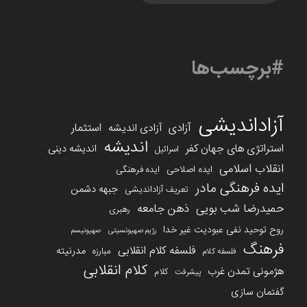
#برچسب‌ها
آزاداندیشی
آزادی
استثمار
آزادی اندیشه
اندیشه
استراتژی های جهان کفر
اندیشه دینی
اسرائیل
انقلاب اسلامی
ایده اصلاحی
ایده فرهنگی
ایده فرهنگی مادر
جبهه دشمن
تعریف آزاداندیشی
حمیدرضا شب بویی
ذهن جامعه
رهبری
روح توحید نفی عبودیت غیر خدا
رژیم صهیونسیتی
صهیونیسم
فرهنگ
فلسفه کلام انقلابی
مدرنیته
مبارزه
فلسفه کلام
کلام انقلابی
هژمونی تمدن غرب
کلام
پیشرفت
گفتمان سازی