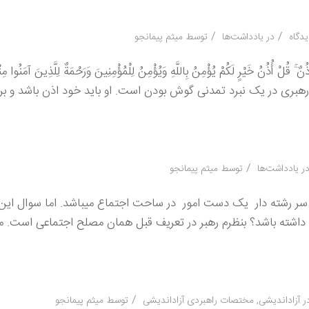
/
/
در
یادداشت‌ها
توسط
میثم پیمانجو
ْ أُذُنُ خَيْرٍ لَكُمْ يُؤْمِنُ بِاللَّهِ وَيُؤْمِنُ لِلْمُؤْمِنِينَ وَرَحْمَةٌ لِلَّذِينَ آمَنُوا مِنْك
 و راهبردی رهبری در یک نبرد تمدنی گوش بودن است. او باید خود اذن باشد و ب
/
ر
یادداشت‌ها
توسط
میثم پیمانجو
ر رشته دار یک دست امور در ساحت اجتماع میباشد. اما سوال ای
ی داشته باشد؟ بنظرم رهبر در تعریف قبل همان مصلح اجتماعی است. 
/
ر
آزاداندیشی
,
مختصات راهبردی آزاداندیشی
توسط
میثم پیمانجو