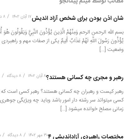
مطالب توسط میثم پیمانجو
/
۱۷ آبان ۱۴۰۲
۸ دیدگاه
شان اذن بودن برای شخص آزاد اندیش
بسم الله الرحمن الرحم وَمِنْهُمُ الَّذِينَ يُؤْذُونَ النَّبِيَّ وَيَقُولُونَ هُوَ أُذُنٌ ۚ قُل
يُؤْذُونَ رَسُولَ اللَّهِ لَهُمْ عَذَابٌ أَلِيمٌ یکی از صفات مهم
وضعیت […]
/
/
۸ آبان ۱۴۰۲
۸ دیدگاه
د
رهبر و مجری چه کسانی هستند؟
رهبر کیست و رهبران چه کسانی هستند؟ رهبر کسی است که س
کسی میتواتد سر رشته دار امور باشد وباید چه ویژیگی جوهر
زمانی مصلح خوانده میشود […]
/
/
۳۰ مهر ۱۴۰۲
۸ دیدگاه
د
مختصات راهبردی آزاداندیشی ۴