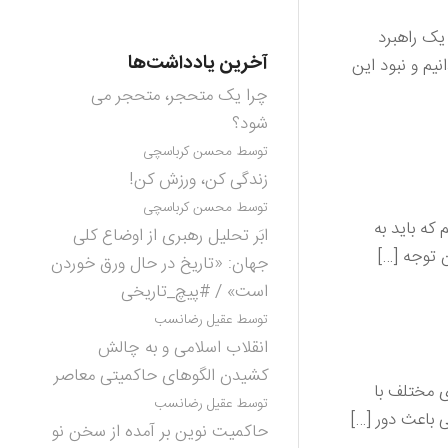
 و یک راهبرد
آخرین یادداشت‌ها
یم و نبود این
چرا یک متحجر، متحجر می
شود؟
توسط محسن کرباسچی
زندگی کن، ورزش کن!
توسط محسن کرباسچی
که باید به
ابَر تحلیل رهبری از اوضاع کلی
ن توجه […]
جهان: «تاریخ در حال ورق خوردن
است» / #پیچ_تاریخی
توسط عقیل رضانسب
انقلاب اسلامی و به چالش
کشیدن الگوهای حاکمیتی معاصر
ی مختلف با
توسط عقیل رضانسب
 باعث دور […]
حاکمیت نوین بر آمده از سخن نو