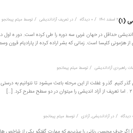
/
/
/
۲ اسفند ۱۴۰۱
۰ دیدگاه
در
تعریف آزاداندیشی
توسط
میثم پیمانجو
 (۱)
ندیشی حداقل در حهان غربی سه دوره را طی کرده است. دور ه اول دور
از هژمونی کلیسا است. زمانی که بشر اراده کرده از پارادیام قرون وس
/
ت راهبردی آزاداندیشی
توسط
میثم پیمانجو
آن گذر کنیم. گذر و غفلت از این مرحله باعث میشود تا نتوانیم به درستی 
/
/
دگاه
در
آزاداندیشی
,
آزادی
توسط
میثم پیمانجو
) اگر حرف محسن رنانی را بپذیریم که مهارت گفتگو یکی از شاخص 