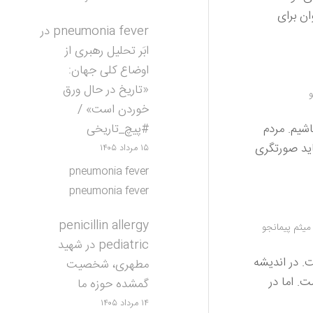
ن برای
pneumonia fever
در
ابَر تحلیل رهبری از
اوضاع کلی جهان:
«تاریخ در حال ورق
و
خوردن است» /
#پیچ_تاریخی
اشیم. مردم
اید صورتگری
۱۵ مرداد ۱۴۰۵
pneumonia fever
pneumonia fever
penicillin allergy
میثم پیمانجو
pediatric
در
شهید
. در اندیشه
مطهری، شخصیت
. اما در
گمشده حوزه ما
۱۴ مرداد ۱۴۰۵