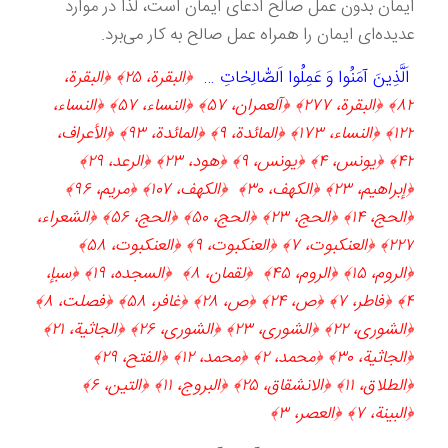
ایمان بدون عمل صالح ادعای ایمان است، لذا در موارد
عدیده‌ای ایمان را همراه عمل صالح به کار می‌برد.
اَلَّذِينَ آمَنُوا وَ عَمِلُوا اَلصّٰالِحٰاتِ …
﴿البقرة، ۲۵﴾ ﴿البقرة،
۸۲﴾ ﴿البقرة، ۲۷۷﴾ ﴿آل‏عمران‏، ۵۷﴾ ﴿النساء، ۵۷﴾ ﴿النساء،
۱۲۲﴾ ﴿النساء، ۱۷۳﴾ ﴿المائدة، ۹﴾ ﴿المائدة، ۹۳﴾ ﴿الأعراف‏،
۴۲﴾ ﴿يونس‏، ۴﴾ ﴿يونس‏، ۹﴾ ﴿هود، ۲۳﴾ ﴿الرعد، ۲۹﴾
﴿إبراهيم‏، ۲۳﴾ ﴿الكهف‏، ۳۰﴾ ﴿الكهف‏، ۱۰۷﴾ ﴿مريم‏، ۹۶﴾
﴿الحج‏، ۱۴﴾ ﴿الحج‏، ۲۳﴾ ﴿الحج‏، ۵۰﴾ ﴿الحج‏، ۵۶﴾ ﴿الشعراء،
۲۲۷﴾ ﴿العنكبوت‏، ۷﴾ ﴿العنكبوت‏، ۹﴾ ﴿العنكبوت‏، ۵۸﴾
﴿الروم‏، ۱۵﴾ ﴿الروم‏، ۴۵﴾ ﴿لقمان‏، ۸﴾ ﴿السجده‏، ۱۹﴾ ﴿سبإ،
۴﴾ ﴿فاطر، ۷﴾ ﴿ص‏، ۲۴﴾ ﴿ص‏، ۲۸﴾ ﴿غافر، ۵۸﴾ ﴿فصلت‏، ۸﴾
﴿الشورى‏، ۲۲﴾ ﴿الشورى‏، ۲۳﴾ ﴿الشورى‏، ۲۶﴾ ﴿الجاثية، ۲۱﴾
﴿الجاثية، ۳۰﴾ ﴿محمد، ۲﴾ ﴿محمد، ۱۲﴾ ﴿الفتح‏، ۲۹﴾
﴿الطلاق‏، ۱۱﴾ ﴿الانشقاق‏، ۲۵﴾ ﴿البروج‏، ۱۱﴾ ﴿التين‏، ۶﴾
﴿البينة، ۷﴾ ﴿العصر، ۳﴾