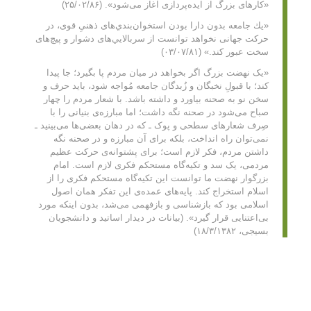
«کارهای بزرگ از ایده‌پردازی آغاز می‌شود». (۲۵/۰۲/۸۶)
«يك جامعه بدون دارا بودن استخوان‌بندي‌هاى ذهنىِ قوى، در
حركت جهانى نخواهد توانست از سربالايي‌هاى دشوار و پيچ‌هاى
سخت عبور كند.» (۰۳/۰۷/۸۱)
«یک نهضت بزرگ اگر بخواهد در میان مردم پا بگیرد؛ جا پیدا
کند؛ با قبولِ نخبگان و زُبدگان جامعه مُواجه شود، باید حرف و
سخن نو به صحنه بیاورد و داشته باشد. با شعار مردم را چهار
صباح می‌شود در صحنه نگه داشت؛ اما مبارزه‌ی بنیانی را با
صِرف شعارهای سطحی و پوک ـ که در دهان بعضی‌ها می‌بینید ـ
نمی‌توان راه انداخت، بلکه برای آن مبارزه و در صحنه نگه
داشتن مردم، فکر لازم است؛ برای پشتوانه‌ی حرکت عظیم
مردمی، یک سد و تکیه‌گاه مستحکم فکری لازم است. امام
بزرگوار نهضت ما توانست این تکیه‌گاه مستحکم فکری را از
اسلام استخراج کند. پایه‌های عمده‌ی این تفکر همان اصول
اسلامی بود که بازشناسی و بازفهمی می‌شد، بدون اینکه مورد
بی‌اعتنایی قرار گیرد». (بیانات در دیدار اساتید و دانشجویان
بسیجی، ۱۸/۳/۱۳۸۲)