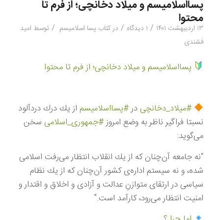
پسااسلامیسم و میلاد دخانچی؛ از فرم تا
محتوا
/
/
/
۱۳ اردیبهشت ۱۴۰۱
۱ دیدگاه
در
کتاب پسا اسلامیسم
توسط
امید
فشندی
پسااسلامیسم و میلاد دخانچی؛ از فرم تا محتوا
#میلاد_دخانچی
در
#پسااسلامیسم
از یك درك دردآلود
نسبتا فراگیر ناظر به وضع امروز
#جمهوری_اسلامی
سخن
می‌گوید:
“نه جامعه آن‌چنان كه از یك انقلاب انتظار می‌رفت اسلامی
شده، و نه سیستم اداره‌ی كشور آن‌چنان كه از یك نظام
سیاسی در ارتقای متوازنِ عدالت و آزادی و اخلاق و اقتدار و
امنیت انتظار می‌رود، كارآمد است.”
اما چرا ؟