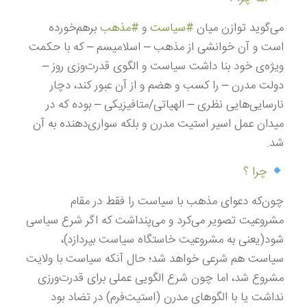
می‌گوید توازن میان
#سیاست
و
#مذهب
برهم‌خورده
است و آن خوانشی از مذهب – اسلامیسم – كه با حكمت
ویژه‌ی خود بنا داشت سیاست و الگوی قدرت‌وزی روز –
دولت مدرن – را كسب و هضم و از آن عبور كند، دچار
نارسایی‌هایی نظری – الهیاتی/متافیزیكی – بوده كه در
میدان عمل اسیر استیت مدرن و بلكه سواری‌دهنده به آن
شد.
چرا ؟
چون‌كه دعوای مذهب با سیاست را فقط در مقام
مشروعیت تصویر می‌كرد و می‌پنداشت كه اگر شرع سیاسی
شود(یعنی به مشروعیت خاستگاه سیاست بپردازد)،
سیاست هم شرعی خواهد شد؛ حال آنكه سیاست با ولایت
مشروع شد، اما چون شرع الگویی عملی برای قدرت‌ورزی
نداشت یا با الگوهای مدرن (استیت‌فرم) در تضاد بود