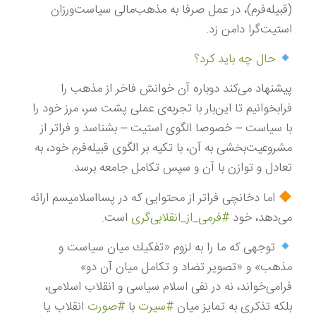
(قبیله‌فرم)، در عمل صرفا به مذهب‌مالی سیاست‌ورزان
استیت‌گرا دامن زد.
حال چه باید كرد؟
پیشنهاد می‌كند دوباره آن خوانش فاخر از مذهب را
فرابخوانیم تا این‌بار با تجربه‌ی عملی پشت سر، مرز خود را
با سیاست – خصوصا الگوی استیت – بشناسد و فراتر از
مشروعیت‌بخشی به آن، با تكیه بر الگوی قبیله‌فرم خود، به
تعادل و توازن با آن و سپس تكامل جامعه برسد.
اما دخانچی فراتر از محتوایی كه در پسااسلامیسم ارائه
می‌دهد، خود
#فرمی_از_انقلابی‌گری
است.
توجهی كه ما را به لزوم «تفكیك میان سیاست و
مذهب» و «تصویر تضاد و تكامل میان آن دو»
فرامی‌خواند، نه در نفی اسلام سیاسی و انقلاب اسلامی،
بلكه تذكری به تمایز میان
#سیرت
با
#صورت
انقلاب یا