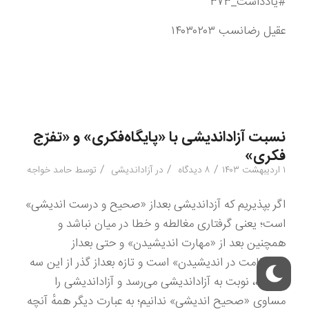
#یادداشت_۳۷۳
عقیل رضانسب ۱۴۰۳۰۲۰۳
نسبت آزاداندیشی با «پایگاه‌فکری» و «تفرّج
فکری»
/
/
/
۱ اردیبهشت ۱۴۰۳
۸ دیدگاه
در
آزاداندیشی
توسط
حامد خواجه
اگر بپذیریم که آزداندیشی بعداز «صحیح و درست اندیشی»
است؛ یعنی گرفتاری‌ مغالطه و خطا در میان نباشد و
همچنین بعد از «مهارت اندیشیدن» و حتی بعداز
«استقامت در اندیشیدن» است و تازه بعداز گذر از این سه
منزلگاه، نوبت به آزاداندیشی می‌رسد و آزاداندیشی را
مساوی «صحیح اندیشی» ندانیم؛ به عبارت دیگر همهٔ آنچه