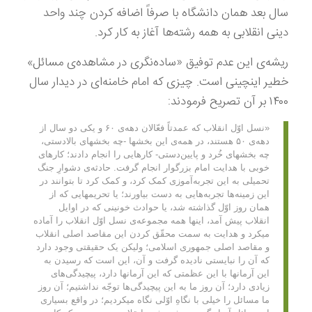
سال بعد همان دانشگاه با صرفاً اضافه کردن چند واحد
دینی انقلابی به همه رشته‌ها آغاز به کار کرد.
ریشه‌ی این عدم توفیق «ساده‌نگری در مشاهده‌ی مسائل»
خطیر اینچینی است. چیزی که امام خامنه‌ای در دیدار سال
۱۴۰۰ بر آن تصریح فرمودند:
«نسل اوّل انقلاب که عمدتاً فعّالان دهه‌ی ۶۰ و یکی دو سال از
دهه‌ی ۵۰ هستند، در همه‌ی این بخشها -چه بخشهای بالادستی،
چه بخشهای خُرد و پایین‌دستی- کارهایی را انجام دادند؛ کارهای
خوبی با هدایت امام بزرگوار انجام گرفت. حادثه‌ی دشوارِ جنگ
تحمیلی به این تجربه‌آموزی کمک کرد، و کمک کرد تا بتوانند در
این زمینه‌ها تجربه‌هایی به دست بیاورند؛ یا تحریمهایی که از
همان روز اوّل گذاشته شد، یا حوادث خونینی که در اوایل
انقلاب پیش آمد، اینها همه مجموعه‌ی نسل اوّل انقلاب را آماده
میکرد و هدایت به سمت محقّق کردن این مقاصد اصلی انقلاب
و مقاصد اصلی جمهوری اسلامی؛ ولیکن یک حقیقتی وجود دارد
که آن را نبایستی نادیده گرفت و آن، این است که رسیدن به
این آرمانها با این عظمتی که این آرمانها دارد، پیچیدگی‌های
زیادی دارد؛ آن روز ما به این پیچیدگی‌ها توجّه نداشتیم؛ آن روز
ما مسائل را خیلی با نگاهِ اوّلی نگاه میکردیم؛ در واقع بسیاری